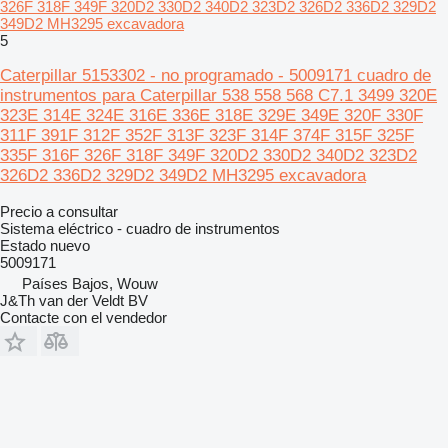
326F 318F 349F 320D2 330D2 340D2 323D2 326D2 336D2 329D2
349D2 MH3295 excavadora
5
Caterpillar 5153302 - no programado - 5009171 cuadro de
instrumentos para Caterpillar 538 558 568 C7.1 3499 320E
323E 314E 324E 316E 336E 318E 329E 349E 320F 330F
311F 391F 312F 352F 313F 323F 314F 374F 315F 325F
335F 316F 326F 318F 349F 320D2 330D2 340D2 323D2
326D2 336D2 329D2 349D2 MH3295 excavadora
Precio a consultar
Sistema eléctrico - cuadro de instrumentos
Estado
nuevo
5009171
Países Bajos, Wouw
J&Th van der Veldt BV
Contacte con el vendedor