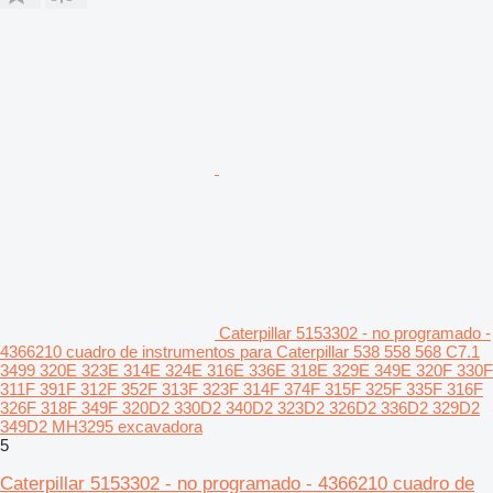
Caterpillar 5153302 - no programado -
4366210 cuadro de instrumentos para Caterpillar 538 558 568 C7.1
3499 320E 323E 314E 324E 316E 336E 318E 329E 349E 320F 330F
311F 391F 312F 352F 313F 323F 314F 374F 315F 325F 335F 316F
326F 318F 349F 320D2 330D2 340D2 323D2 326D2 336D2 329D2
349D2 MH3295 excavadora
5
Caterpillar 5153302 - no programado - 4366210 cuadro de