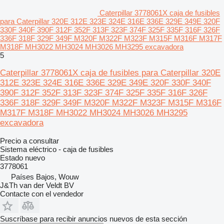
Caterpillar 3778061X caja de fusibles
para Caterpillar 320E 312E 323E 324E 316E 336E 329E 349E 320F
330F 340F 390F 312F 352F 313F 323F 374F 325F 335F 316F 326F
336F 318F 329F 349F M320F M322F M323F M315F M316F M317F
M318F MH3022 MH3024 MH3026 MH3295 excavadora
5
Caterpillar 3778061X caja de fusibles para Caterpillar 320E
312E 323E 324E 316E 336E 329E 349E 320F 330F 340F
390F 312F 352F 313F 323F 374F 325F 335F 316F 326F
336F 318F 329F 349F M320F M322F M323F M315F M316F
M317F M318F MH3022 MH3024 MH3026 MH3295
excavadora
Precio a consultar
Sistema eléctrico - caja de fusibles
Estado
nuevo
3778061
Países Bajos, Wouw
J&Th van der Veldt BV
Contacte con el vendedor
Suscríbase para recibir anuncios nuevos de esta sección