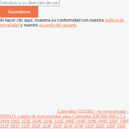
Suscribirse
Al hacer clic aquí, muestra su conformidad con nuestra
política de
privacidad
y nuestro
acuerdo del usuario
.
Caterpillar 5153302 - no programado -
5009171 cuadro de instrumentos para Caterpillar 538 558 568 C7.1
3499 320E 323E 314E 324E 316E 336E 318E 329E 349E 320F 330F
311F 391F 312F 352F 313F 323F 314F 374F 315F 325F 335F 316F