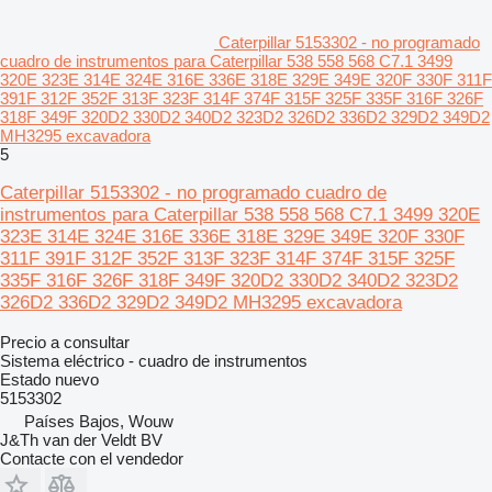
Caterpillar 5153302 - no programado
cuadro de instrumentos para Caterpillar 538 558 568 C7.1 3499
320E 323E 314E 324E 316E 336E 318E 329E 349E 320F 330F 311F
391F 312F 352F 313F 323F 314F 374F 315F 325F 335F 316F 326F
318F 349F 320D2 330D2 340D2 323D2 326D2 336D2 329D2 349D2
MH3295 excavadora
5
Caterpillar 5153302 - no programado cuadro de
instrumentos para Caterpillar 538 558 568 C7.1 3499 320E
323E 314E 324E 316E 336E 318E 329E 349E 320F 330F
311F 391F 312F 352F 313F 323F 314F 374F 315F 325F
335F 316F 326F 318F 349F 320D2 330D2 340D2 323D2
326D2 336D2 329D2 349D2 MH3295 excavadora
Precio a consultar
Sistema eléctrico - cuadro de instrumentos
Estado
nuevo
5153302
Países Bajos, Wouw
J&Th van der Veldt BV
Contacte con el vendedor