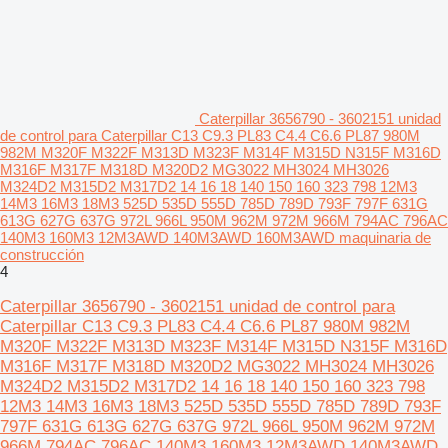
Caterpillar 3656790 - 3602151 unidad
de control para Caterpillar C13 C9.3 PL83 C4.4 C6.6 PL87 980M
982M M320F M322F M313D M323F M314F M315D N315F M316D
M316F M317F M318D M320D2 MG3022 MH3024 MH3026
M324D2 M315D2 M317D2 14 16 18 140 150 160 323 798 12M3
14M3 16M3 18M3 525D 535D 555D 785D 789D 793F 797F 631G
613G 627G 637G 972L 966L 950M 962M 972M 966M 794AC 796AC
140M3 160M3 12M3AWD 140M3AWD 160M3AWD maquinaria de
construcción
4
Caterpillar 3656790 - 3602151 unidad de control para
Caterpillar C13 C9.3 PL83 C4.4 C6.6 PL87 980M 982M
M320F M322F M313D M323F M314F M315D N315F M316D
M316F M317F M318D M320D2 MG3022 MH3024 MH3026
M324D2 M315D2 M317D2 14 16 18 140 150 160 323 798
12M3 14M3 16M3 18M3 525D 535D 555D 785D 789D 793F
797F 631G 613G 627G 637G 972L 966L 950M 962M 972M
966M 794AC 796AC 140M3 160M3 12M3AWD 140M3AWD