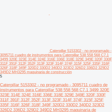
Caterpillar 5153302 - no programado -
3095711 cuadro de instrumentos para Caterpillar 538 558 568 C7.1
3499 320E 323E 314E 324E 316E 336E 318E 329E 349E 320F 330F
311F 391F 312F 352F 313F 323F 314F 374F 315F 325F 335F 316F
326F 318F 349F 320D2 330D2 340D2 323D2 326D2 336D2 329D2
349D2 MH3295 maquinaria de construcción
5
Caterpillar 5153302 - no programado - 3095711 cuadro de
instrumentos para Caterpillar 538 558 568 C7.1 3499 320E
323E 314E 324E 316E 336E 318E 329E 349E 320F 330F
311F 391F 312F 352F 313F 323F 314F 374F 315F 325F
335F 316F 326F 318F 349F 320D2 330D2 340D2 323D2
326D2 336D2 329D2 349D2 MH3295 maquinaria de