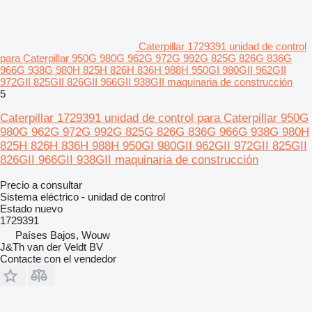
Caterpillar 1729391 unidad de control
para Caterpillar 950G 980G 962G 972G 992G 825G 826G 836G
966G 938G 980H 825H 826H 836H 988H 950GI 980GII 962GII
972GII 825GII 826GII 966GII 938GII maquinaria de construcción
5
Caterpillar 1729391 unidad de control para Caterpillar 950G
980G 962G 972G 992G 825G 826G 836G 966G 938G 980H
825H 826H 836H 988H 950GI 980GII 962GII 972GII 825GII
826GII 966GII 938GII maquinaria de construcción
Precio a consultar
Sistema eléctrico - unidad de control
Estado
nuevo
1729391
Países Bajos, Wouw
J&Th van der Veldt BV
Contacte con el vendedor