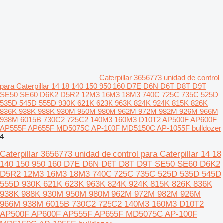
Caterpillar 3656773 unidad de control
para Caterpillar 14 18 140 150 950 160 D7E D6N D6T D8T D9T
SE50 SE60 D6K2 D5R2 12M3 16M3 18M3 740C 725C 735C 525D
535D 545D 555D 930K 621K 623K 963K 824K 924K 815K 826K
836K 938K 988K 930M 950M 980M 962M 972M 982M 926M 966M
938M 6015B 730C2 725C2 140M3 160M3 D10T2 AP500F AP600F
AP555F AP655F MD5075C AP-100F MD5150C AP-1055F bulldozer
4
Caterpillar 3656773 unidad de control para Caterpillar 14 18
140 150 950 160 D7E D6N D6T D8T D9T SE50 SE60 D6K2
D5R2 12M3 16M3 18M3 740C 725C 735C 525D 535D 545D
555D 930K 621K 623K 963K 824K 924K 815K 826K 836K
938K 988K 930M 950M 980M 962M 972M 982M 926M
966M 938M 6015B 730C2 725C2 140M3 160M3 D10T2
AP500F AP600F AP555F AP655F MD5075C AP-100F