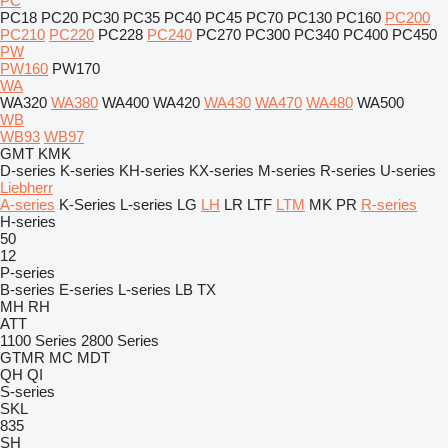
PC
PC18
PC20
PC30
PC35
PC40
PC45
PC70
PC130
PC160
PC200
PC210
PC220
PC228
PC240
PC270
PC300
PC340
PC400
PC450
PW
PW160
PW170
WA
WA320
WA380
WA400
WA420
WA430
WA470
WA480
WA500
WB
WB93
WB97
GMT
KMK
D-series
K-series
KH-series
KX-series
M-series
R-series
U-series
Liebherr
A-series
K-Series
L-series
LG
LH
LR
LTF
LTM
MK
PR
R-series
H-series
50
12
P-series
B-series
E-series
L-series
LB
TX
MH
RH
ATT
1100 Series
2800 Series
GTMR
MC
MDT
QH
QI
S-series
SKL
835
SH