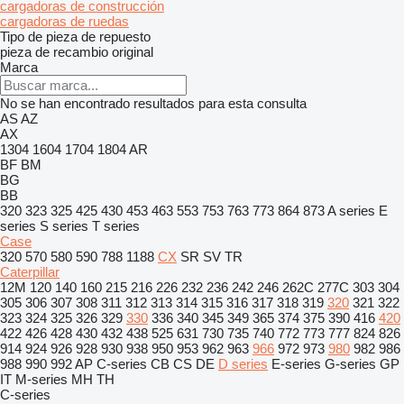
cargadoras de construcción
cargadoras de ruedas
Tipo de pieza de repuesto
pieza de recambio original
Marca
No se han encontrado resultados para esta consulta
AS
AZ
AX
1304
1604
1704
1804
AR
BF
BM
BG
BB
320
323
325
425
430
453
463
553
753
763
773
864
873
A series
E
series
S series
T series
Case
320
570
580
590
788
1188
CX
SR
SV
TR
Caterpillar
12M
120
140
160
215
216
226
232
236
242
246
262C
277C
303
304
305
306
307
308
311
312
313
314
315
316
317
318
319
320
321
322
323
324
325
326
329
330
336
340
345
349
365
374
375
390
416
420
422
426
428
430
432
438
525
631
730
735
740
772
773
777
824
826
914
924
926
928
930
938
950
953
962
963
966
972
973
980
982
986
988
990
992
AP
C-series
CB
CS
DE
D series
E-series
G-series
GP
IT
M-series
MH
TH
C-series