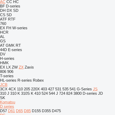
AC
CC
HC
BF
D-series
DH
DX
SD
CS
SD
ATF
RTF
760
EX
FH
W-series
HCR
AL
GS
AT
GMK
RT
44D
E-series
DV
H-series
HMK
EX
LX
ZW
ZX
Zaxis
806
906
T-series
HL-series
R-series
Robex
JCB
3CX
4CX
110
205
220X
403
427
531
535
541
G-Series
JS
310 J
310 K
310S K
410
524
544 J
724
824
3800
D-series
JD
SK
Komatsu
D series
D57
D61
D65
D85
D155
D355
D475