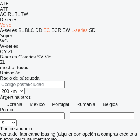
ATF
ATF
AC
RL
TL
TW
D-series
Volvo
A-series
BL
BLC
DD
EC
ECR
EW
L-series
SD
Super
WG
W-series
QY
ZL
B-series
C-series
SV
Vio
ZL
mostrar todos
Ubicación
Radio de búsqueda
Argentina
otros
Ucrania
México
Portugal
Rumanía
Bélgica
Precio
–
Tipo de anuncio
venta
del fabricante
leasing (alquiler con opción a compra)
crédito
a
plazos
permuta
intercambio