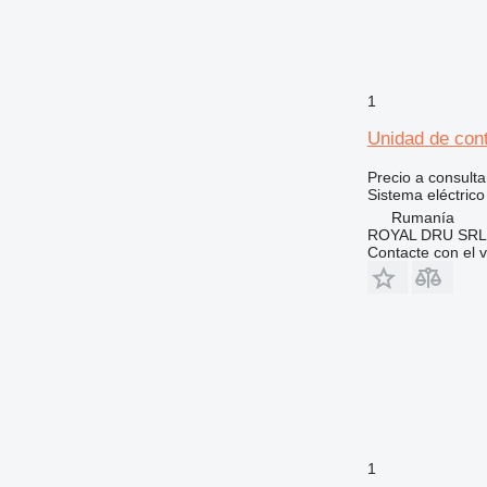
D series
E-series
G-series
GP
1
IT
Unidad de cont
M-series
Precio a consulta
MH
Sistema eléctrico
TH
Rumanía
ROYAL DRU SRL
Contacte con el 
1