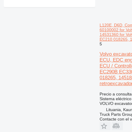
428
430
432
438
L120E, D6D, Con
525
60100002 for Vo
14531360 for V
631
EC210 018265, 
730
5
735
Volvo excavat
740
ECU, EDC engi
772
ECU / Control
EC290B EC330
773
018265, 1451
777
retroexcavado
824
826
Precio a consulta
Sistema eléctrico
914
VOLVO excavator 
924
Lituania, Kau
926
Truck Parts Grou
Contacte con el 
928
930