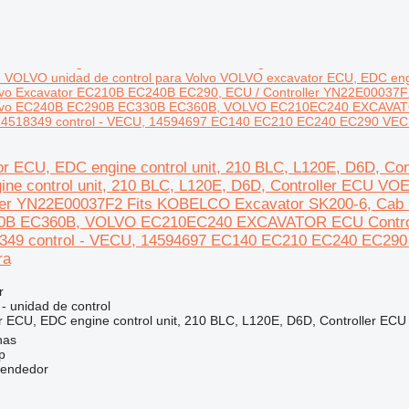
 VOLVO unidad de control para Volvo VOLVO excavator ECU, EDC engi
lvo Excavator EC210B EC240B EC290, ECU / Controller YN22E00037F2
olvo EC240B EC290B EC330B EC360B, VOLVO EC210EC240 EXCAVATOR
14518349 control - VECU, 14594697 EC140 EC210 EC240 EC290 VEC
or ECU, EDC engine control unit, 210 BLC, L120E, D6D, C
ne control unit, 210 BLC, L120E, D6D, Controller ECU V
ler YN22E00037F2 Fits KOBELCO Excavator SK200-6, Cab C
B EC360B, VOLVO EC210EC240 EXCAVATOR ECU Control 
8349 control - VECU, 14594697 EC140 EC210 EC240 EC2
ra
r
 - unidad de control
ECU, EDC engine control unit, 210 BLC, L120E, D6D, Controller ECU
nas
p
vendedor