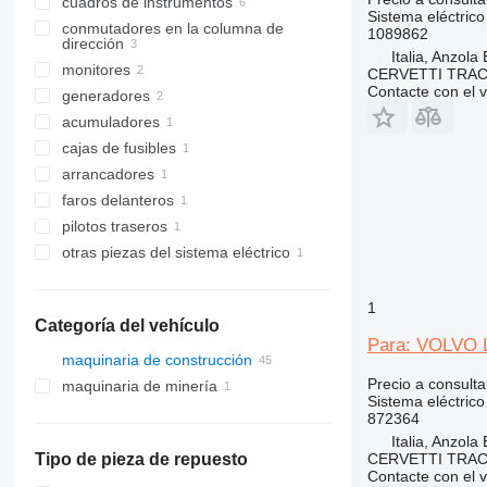
cuadros de instrumentos
Sistema eléctrico
conmutadores en la columna de
1089862
dirección
Italia, Anzola
monitores
CERVETTI TRA
Contacte con el 
generadores
acumuladores
cajas de fusibles
arrancadores
faros delanteros
pilotos traseros
otras piezas del sistema eléctrico
1
Categoría del vehículo
Para: VOLVO L
maquinaria de construcción
Precio a consulta
maquinaria de minería
excavadoras
Sistema eléctrico
cargadoras de construcción
maquinaria de cantera
miniexcavadoras
872364
retroexcavadoras
cargadoras de ruedas
volquetes articulados
Italia, Anzola
CERVETTI TRA
Tipo de pieza de repuesto
Contacte con el 