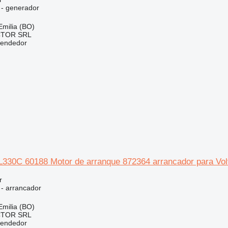
 - generador
 Emilia (BO)
CTOR SRL
vendedor
330C 60188 Motor de arranque 872364 arrancador para Vol
r
 - arrancador
 Emilia (BO)
CTOR SRL
vendedor