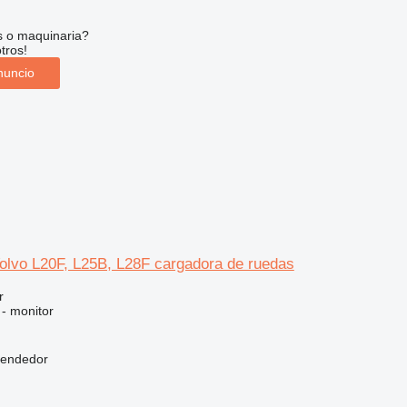
s o maquinaria?
tros!
nuncio
Volvo L20F, L25B, L28F cargadora de ruedas
r
 - monitor
vendedor