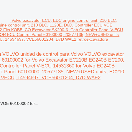
Volvo excavator ECU, EDC engine control unit, 210 BLC,
ne control unit, 210 BLC, L120E, D6D, Controller ECU VOE
 Fits KOBELCO Excavator SK200-6, Cab Controller Panel V-ECU
 ECU Control Panel 60100000, 20577135, NEW+USED units,
U, 14594697, VCE56001204, D7D WAE2 retroexcavadora
on VOLVO unidad de control para Volvo VOLVO excavator
OE 60100002 for Volvo Excavator EC210B EC240B EC290,
ontroller Panel V-ECU 14531360 for Volvo EC240B
Panel 60100000, 20577135, NEW+USED units, EC210
90 VECU, 14594697, VCE56001204, D7D WAE2
 VOE 60100002 for...