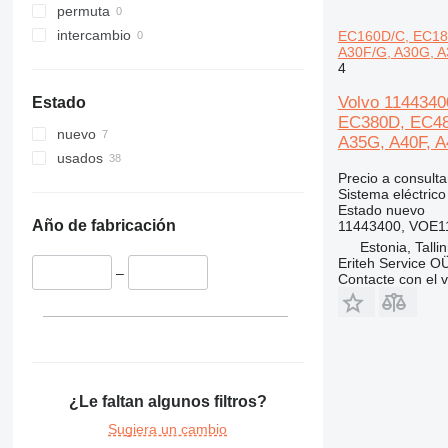
permuta
323
L350
intercambio
EC160D/C, EC180
324
A30F/G, A30G, A
325
4
326
Volvo 114434
Estado
329
EC380D, EC480
nuevo
330
A35G, A40F, A
usados
336
Precio a consulta
340
Sistema eléctrico
Estado
nuevo
345
Año de fabricación
11443400, VOE1
349
Estonia, Talli
365
Eriteh Service O
–
Contacte con el 
374
375
390
416
420
¿Le faltan algunos filtros?
422
426
Sugiera un cambio