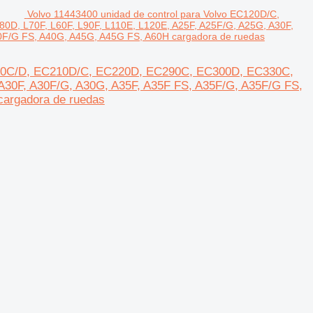
Volvo 11443400 unidad de control para Volvo EC120D/C,
 L70F, L60F, L90F, L110E, L120E, A25F, A25F/G, A25G, A30F,
0F/G FS, A40G, A45G, A45G FS, A60H cargadora de ruedas
C180C/D, EC210D/C, EC220D, EC290C, EC300D, EC330C,
A30F, A30F/G, A30G, A35F, A35F FS, A35F/G, A35F/G FS,
argadora de ruedas