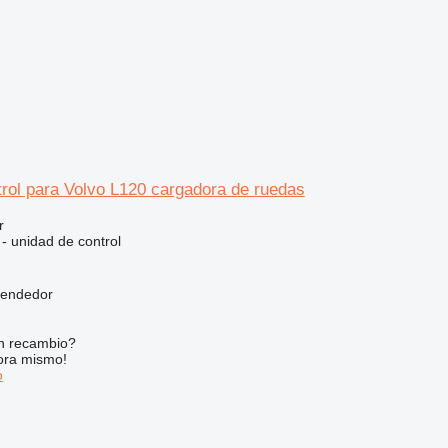
rol para Volvo L120 cargadora de ruedas
r
 - unidad de control
vendedor
n recambio?
ora mismo!
o