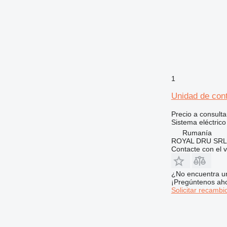
938
950
953
962
963
966
1
972
973
Unidad de cont
980
Precio a consulta
982
Sistema eléctrico
986
Rumanía
988
ROYAL DRU SRL
Contacte con el 
990
992
¿No encuentra u
AP
¡Pregúntenos ah
C-series
Solicitar recambi
CB
CS
DE