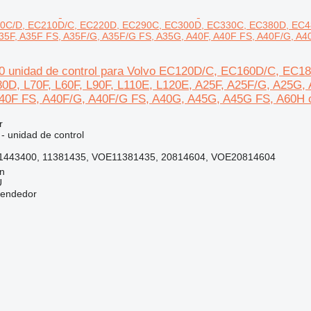
C/D, EC210D/C, EC220D, EC290C, EC300D, EC330C, EC380D, EC480D,
35F, A35F FS, A35F/G, A35F/G FS, A35G, A40F, A40F FS, A40F/G, A4
00 unidad de control para Volvo EC120D/C, EC160D/C, E
D, L70F, L60F, L90F, L110E, L120E, A25F, A25F/G, A25G, 
40F FS, A40F/G, A40F/G FS, A40G, A45G, A45G FS, A60H c
r
 - unidad de control
1443400, 11381435, VOE11381435, 20814604, VOE20814604
nn
Ü
vendedor