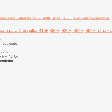
eado para Caterpillar 416E,430E, 420E, 422E, 482E retroex
r
 - cableado
uahua
e Km 24 Sa
vendedor