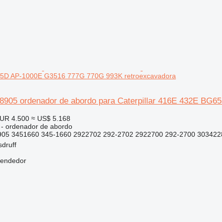
5D AP-1000E G3516 777G 770G 993K retroexcavadora
848905 ordenador de abordo para Caterpillar 416E 432E B
UR 4.500
≈ US$ 5.168
o - ordenador de abordo
905 3451660 345-1660 2922702 292-2702 2922700 292-2700 303422
sdruff
vendedor