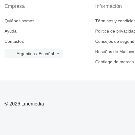
Empresa
Información
IT
CS66
D6
M-series
CS76
D7
IT14G
MH
CS78
D8
IT28F
M312
Quiénes somos
Términos y condicio
TH
CS433
D9
IT28G
M313
MH3022
Ayuda
Política de privacida
D10
M314
TH62
M313C
Contactos
Consejos de seguri
D11
M315
TH220
M313D
D400
M316
TH408
Reseñas de Machine
Argentina / Español
M318
Catálogo de marcas
M320
M322
M323
© 2026 Linemedia