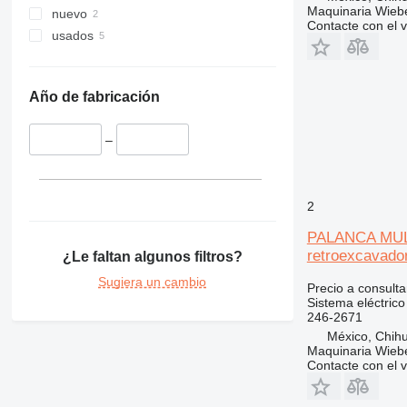
Maquinaria Wieb
nuevo
329
325C
326D
Contacte con el 
usados
330
325D
326FL
329D
336
325F
329EL
330B
340
330C
336D
330BL
Año de fabricación
345
330D
336EL
340F
349
330F
336FL
345B
–
365
330L
345C
349EL
330FL
345BL
374
345D
365B
345CL
375
2
390
PALANCA MULT
416
390F
retroexcavado
¿Le faltan algunos filtros?
420
416C
390FL
422
416D
Sugiera un cambio
Precio a consulta
426
416E
Sistema eléctric
246-2671
428
426B
México, Chih
430
428B
Maquinaria Wieb
Contacte con el 
432
430F
438
432D