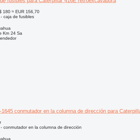
de fusibles para Caterpillar 416E retroexcavadora
$ 180
≈ EUR 156,70
- caja de fusibles
uahua
e Km 24 Sa
vendedor
6-1645 conmutador en la columna de dirección para Caterpil
r
o - conmutador en la columna de dirección
uahua