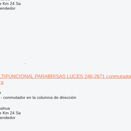
e Km 24 Sa
vendedor
IFUNCIONAL PARABRISAS LUCES 246-2671 conmutador en l
ra
r
o - conmutador en la columna de dirección
uahua
e Km 24 Sa
vendedor