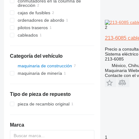
conmutadores en la columna de
dirección
cajas de fusibles
ordenadores de abordo
2
pilotos traseros
cableados
213-6085 cabl
Precio a consulta
Sistema eléctrico
Categoría del vehículo
213-6085
México, Chih
maquinaria de construcción
Maquinaria Wieb
maquinaria de minería
excavadoras
Contacte con el 
maquinaria de cantera
retroexcavadoras
volquetes articulados
Tipo de pieza de repuesto
pieza de recambio original
Marca
1