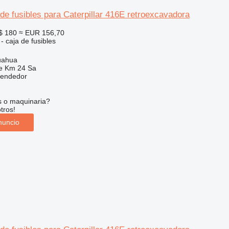
de fusibles para Caterpillar 416E retroexcavadora
$ 180
≈ EUR 156,70
- caja de fusibles
uahua
e Km 24 Sa
vendedor
s o maquinaria?
tros!
nuncio