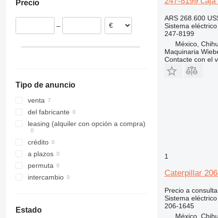
247-8199 caja 
Precio
306
305.5
307
305CR
ARS 268.600
US
Sistema eléctrico 
–
308
307C
247-8199
311
308C
México, Chih
Maquinaria Wieb
312
Contacte con el 
313
312C
314
312D
313C
312CL
Tipo de anuncio
315
312E
313GC
314E
316
315C
314ELCR
venta
317
315D
316EL
del fabricante
318
315F
316FL
315DL
leasing (alquiler con opción a compra)
319
318C
crédito
320
319D
a plazos
1
321
320B
permuta
322
320C
320BL
Caterpillar 20
intercambio
323
320D
322C
320CL
Precio a consulta
324
320E
323D
320DL
Sistema eléctric
325
320GC
324D
320EL
323DL
206-1645
Estado
México, Chih
326
320L
324EL
325B