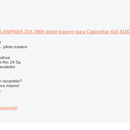
MPARA 214-2968 piloto trasero para Caterpillar 416,416
r
- piloto trasero
uahua
e Km 24 Sa
vendedor
n recambio?
ora mismo!
o
nstrucción