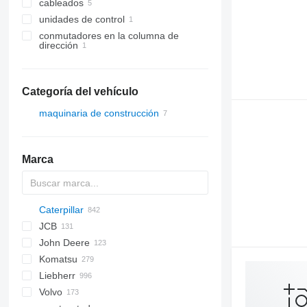
cableados
unidades de control
conmutadores en la columna de
dirección
Categoría del vehículo
maquinaria de construcción
cargadoras de construcción
cargadoras de ruedas
Marca
Caterpillar
AS
AX
1304
BF
BG
BB
320
570
JCB
AZ
1604
BM
323
580
12M
C-series
AC
BF
DH
CS
ATF
760
EX
HCR
AL
GS
AT
44D
DV
H-series
HMK
EX
806
T-series
HL-series
John Deere
1704
325
590
120
CC
D-series
DX
SD
RTF
FH
GMK
E-series
LX
906
R-series
3CX
Komatsu
1804
425
788
140
HC
SD
W-series
RT
ZW
Robex
4CX
310 J
SK
120G
Liebherr
AR
430
1188
160
TC
ZX
110
310 K
D series
GMT
D-series
120H
140G
Volvo
453
CX
215
Zaxis
205
310S K
PC
KMK
K-series
A-series
H-series
50
12
P-series
B-series
MH
ATT
1100 Series
GTMR
QH
S-series
SKL
835
SH
ATF
ATF
AC
D-series
120M
140H
160H