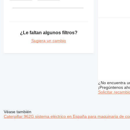
375
390
416
390F
420
416C
390FL
¿Le faltan algunos filtros?
422
416D
426
416E
Sugiera un cambio
428
426B
430
428B
432
430F
438
432D
525
432E
438B
631
438C
¿No encuentra u
¡Pregúntenos ah
730
631E
Solicitar recambi
735
740
772
Véase también
Caterpillar 962G sistema eléctrico en España para maquinaria de co
773
777