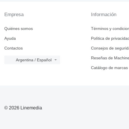
824
777F
826
777G
824G
Empresa
Información
914
826G
924
826K
914G
926
924G
Quiénes somos
Términos y condicio
928
924H
Ayuda
Política de privacida
930
924K
Contactos
Consejos de seguri
938
930G
950
930K
938G
Reseñas de Machine
Argentina / Español
953
930M
938H
950F
Catálogo de marcas
962
938K
950G
953C
963
938M
950H
962G
950GC
966
950K
962H
963B
972
962K
963C
966G
973
962M
963K
966H
972G
980
966K
972H
973C
© 2026 Linemedia
982
966L
972K
980C
986
966M
972M
980G
982M
988
980H
966MXE