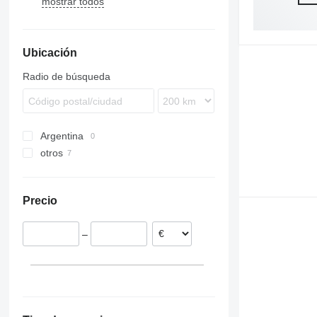
mostrar todos
463
SR
216
220X
410
PW
KH-series
K-Series
E-series
RH
2800 Series
MC
QI
RL
A-series
Super
WG
W-series
QY
B-series
ZL
140K
160K
553
TR
226
403
524
WA
KX-series
L-series
L-series
MDT
TL
BL
ZL
C-series
140M
160M
216B
753
232
427
544 J
WB
M-series
LG
LB
TW
BLC
SV
226B
Ubicación
763
236
531
724
R-series
LH
TX
DD
Vio
232B
864
242
535
824
U-series
LR
EC
236D
Radio de búsqueda
873
246
541
3800
LTF
ECR
A series
262C
G-Series
D-series
LTM
EW
E series
277C
JS
JD
MK
L-series
Argentina
S series
303
PR
SD
otros
T series
304
R-series
303.5
México
305
303E
Países Bajos
306
305.5
Precio
307
305CR
308
307C
–
311
308C
312
313
312C
314
312D
313C
312CL
315
312E
313GC
314E