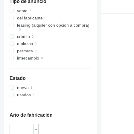
Tipo de anuncio
316
315C
314ELCR
317
315D
316EL
venta
318
315F
316FL
315DL
del fabricante
319
318C
leasing (alquiler con opción a compra)
320
319D
crédito
321
320B
a plazos
322
320C
320BL
permuta
323
320D
322C
320CL
intercambio
324
320E
323D
320DL
325
320GC
324D
320EL
323DL
326
320L
324EL
325B
Estado
329
325C
326D
nuevo
330
325D
326FL
329D
usados
336
325F
329EL
330B
340
330C
336D
330BL
345
330D
336EL
340F
Año de fabricación
349
330F
336FL
345B
365
330L
345C
349EL
330FL
345BL
–
374
345D
365B
345CL