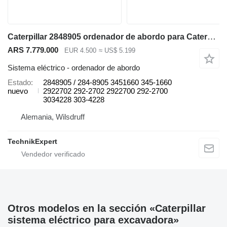
Caterpillar 2848905 ordenador de abordo para Caterpillar 416E 432E BG655D AP-1000E G3516 777G 770G 993K retroexcavadora
ARS 7.779.000
EUR 4.500
≈ US$ 5.199
Sistema eléctrico - ordenador de abordo
Estado
2848905 / 284-8905 3451660 345-1660
nuevo
2922702 292-2702 2922700 292-2700
3034228 303-4228
Alemania, Wilsdruff
TechnikExpert
Otros modelos en la sección «Caterpillar
sistema eléctrico para excavadora»