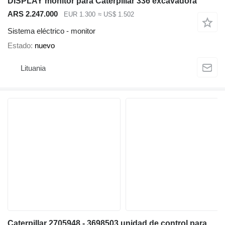
DISPLAY monitor para Caterpillar 336 excavadora
ARS 2.247.000
EUR 1.300
≈ US$ 1.502
Sistema eléctrico - monitor
Estado
nuevo
Lituania
Caterpillar 2705948 - 3698503 unidad de control para Caterpillar 345C 311D 312D 314D 315D 345D 319D 349D 312E 314E 316E 311F 313F 314F 315F 316F 318F 320D3 312D2 313D2 318D2 349D2 excavadora