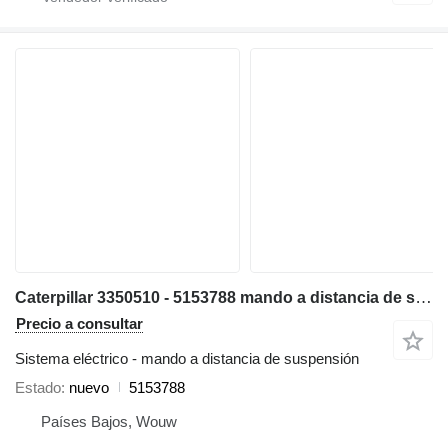
Caterpillar 3350510 - 5153788 mando a distancia de suspensión para Caterpillar 320E 312E 323E 314E 324E 316E 336E 318E 349E 330F 340F 312F 352F 313F 323F 315F 325F 335F 326F 349F excavadora
Precio a consultar
Sistema eléctrico - mando a distancia de suspensión
Estado
nuevo
5153788
Países Bajos, Wouw