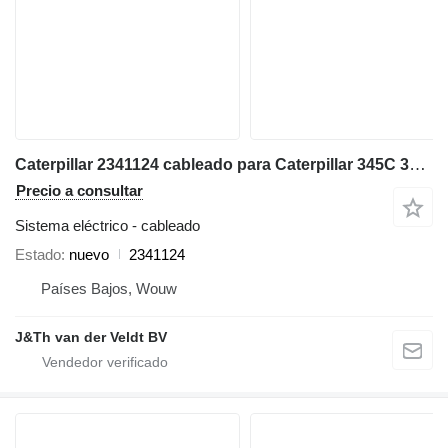
Caterpillar 2341124 cableado para Caterpillar 345C 365C 385C 320D 330D 340D 390D 311D 312D 323D 324D 374D 315D 325D 345D 336D 319D 329D 349D 320D2 330D2 326D2 336D2 318D2 329D2 349D2 excavadora
Precio a consultar
Sistema eléctrico - cableado
Estado
nuevo
2341124
Países Bajos, Wouw
J&Th van der Veldt BV