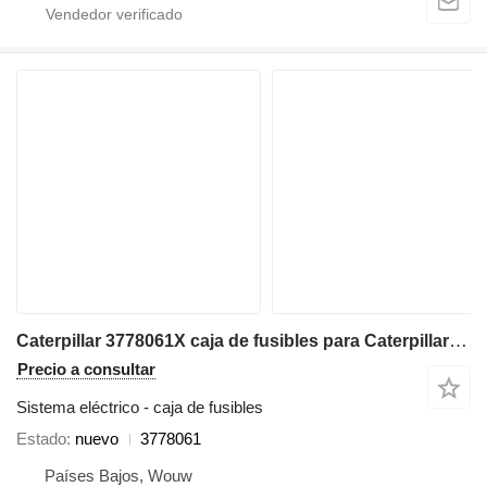
Caterpillar 3778061X caja de fusibles para Caterpillar 320E 312E 323E 324E 316E 336E 329E 349E 320F 330F 340F 390F 312F 352F 313F 323F 374F 325F 335F 316F 326F 336F 318F 329F 349F M320F M322F M323F M315F M316F M317F M318F MH3022 MH3024 MH3026 MH3295 excavadora
Precio a consultar
Sistema eléctrico - caja de fusibles
Estado
nuevo
3778061
Países Bajos, Wouw