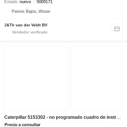
Estado
nuevo
5009171
Países Bajos, Wouw
J&Th van der Veldt BV
Caterpillar 5153302 - no programado cuadro de instrumentos para Caterpillar 538 558 568 C7.1 3499 320E 323E 314E 324E 316E 336E 318E 329E 349E 320F 330F 311F 391F 312F 352F 313F 323F 314F 374F 315F 325F 335F 316F 326F 318F 349F 320D2 330D2 340D2 323D2 326D2 336D2 329D2 349D2 MH3295 excavadora
Precio a consultar