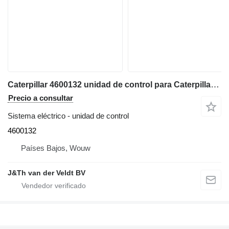
Caterpillar 4600132 unidad de control para Caterpillar 340 352 374 385 320F 330F 340F 352F 323F 325F 335F 316F 326F 336F 318F 349F 320D2 320D3 330D2 323D2 326D2 312F 313F excavadora
Precio a consultar
Sistema eléctrico - unidad de control
4600132
Países Bajos, Wouw
J&Th van der Veldt BV