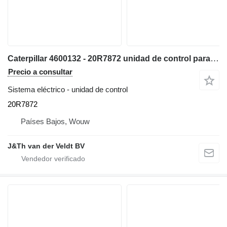
Caterpillar 4600132 - 20R7872 unidad de control para Caterpillar 340 352 374 385 320F 330F 340F 312F 352F 313F 323F 325F 335F 316F 326F 336F 318F 349F 320D2 320D3 330D2 323D2 326D2 excavadora
Precio a consultar
Sistema eléctrico - unidad de control
20R7872
Países Bajos, Wouw
J&Th van der Veldt BV