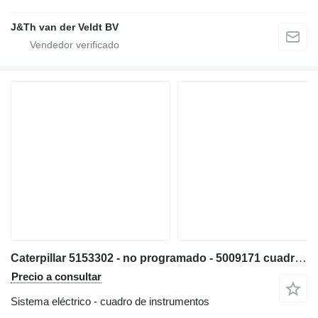
J&Th van der Veldt BV
Caterpillar 5153302 - no programado - 5009171 cuadro de instrumentos para Caterpillar 538 558 568 C7.1 3499 320E 323E 314E 324E 316E 336E 318E 329E 349E 320F 330F 311F 391F 312F 352F 313F 323F 314F 374F 315F 325F 335F 316F 326F 318F 349F 320D2 330D2 340D2 323D2 326D2 336D2 329D2 349D2 MH3295 excavadora
Precio a consultar
Sistema eléctrico - cuadro de instrumentos