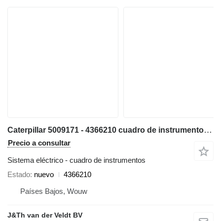
Caterpillar 5009171 - 4366210 cuadro de instrumentos para Caterpillar 538 568 329D 312E 329E 349E 330F 390F 312F 352F 313F 323F 374F 335F 316F 336F 317F 349F M320F M322F M323F M314F M315F M316F M318F 320D2 323D2 326D2 336D2 329D2 MH3022 MH3024 MH3026 excavadora
Precio a consultar
Sistema eléctrico - cuadro de instrumentos
Estado
nuevo
4366210
Países Bajos, Wouw
J&Th van der Veldt BV