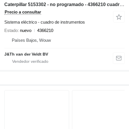
Caterpillar 5153302 - no programado - 4366210 cuadro de instrumentos para Caterpillar 538 558 568 C7.1 3499 320E 323E 314E 324E 316E 336E 318E 329E 349E 320F 330F 311F 391F 312F 352F 313F 323F 314F 374F 315F 325F 335F 316F 326F 318F 349F 320D2 330D2 340D2 323D2 326D2 336D2 329D2 349D2 MH3295 excavadora
Precio a consultar
Sistema eléctrico - cuadro de instrumentos
Estado
nuevo
4366210
Países Bajos, Wouw
J&Th van der Veldt BV