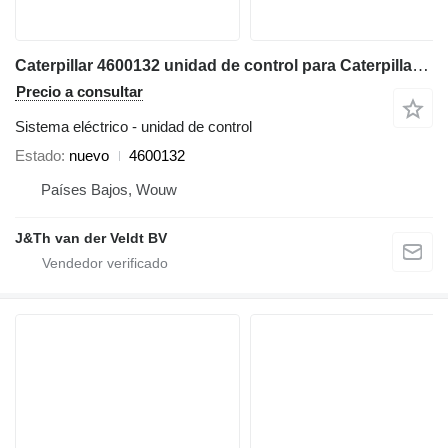
Caterpillar 4600132 unidad de control para Caterpillar 340 352 374 385 320F 330F 340F 312F 352F 313F 323F 325F 335F 316F 326F 336F 318F 349F 320D2 320D3 330D2 323D2 326D2 excavadora
Precio a consultar
Sistema eléctrico - unidad de control
Estado
nuevo
4600132
Países Bajos, Wouw
J&Th van der Veldt BV