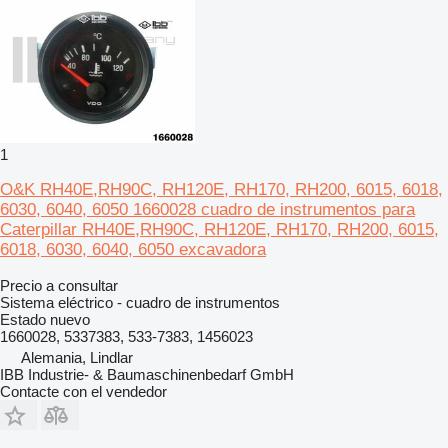
1
O&K RH40E,RH90C, RH120E, RH170, RH200, 6015, 6018,
6030, 6040, 6050 1660028 cuadro de instrumentos para
Caterpillar RH40E,RH90C, RH120E, RH170, RH200, 6015,
6018, 6030, 6040, 6050 excavadora
Precio a consultar
Sistema eléctrico - cuadro de instrumentos
Estado
nuevo
1660028, 5337383, 533-7383, 1456023
Alemania, Lindlar
IBB Industrie- & Baumaschinenbedarf GmbH
Contacte con el vendedor