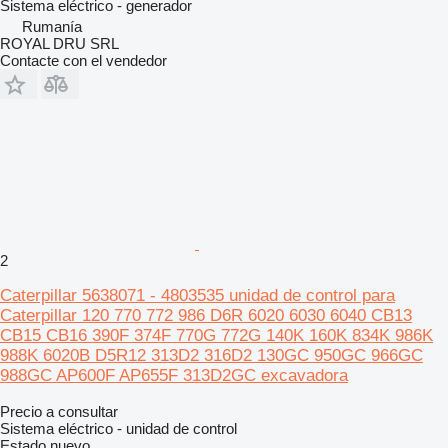
Sistema eléctrico - generador
Rumanía
ROYAL DRU SRL
Contacte con el vendedor
2
Caterpillar 5638071 - 4803535 unidad de control para
Caterpillar 120 770 772 986 D6R 6020 6030 6040 CB13
CB15 CB16 390F 374F 770G 772G 140K 160K 834K 986K
988K 6020B D5R12 313D2 316D2 130GC 950GC 966GC
988GC AP600F AP655F 313D2GC excavadora
Precio a consultar
Sistema eléctrico - unidad de control
Estado
nuevo