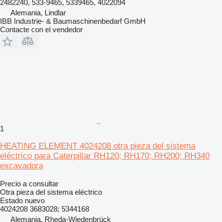
2482240, 533-9465, 5339465, 4022094
Alemania, Lindlar
IBB Industrie- & Baumaschinenbedarf GmbH
Contacte con el vendedor
1
HEATING ELEMENT 4024208 otra pieza del sistema
eléctrico para Caterpillar RH120; RH170; RH200; RH340
excavadora
Precio a consultar
Otra pieza del sistema eléctrico
Estado
nuevo
4024208 3683028; 5344168
Alemania, Rheda-Wiedenbrück