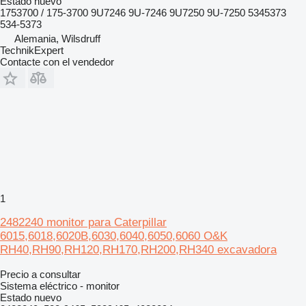
Estado
nuevo
1753700 / 175-3700 9U7246 9U-7246 9U7250 9U-7250 5345373
534-5373
Alemania, Wilsdruff
TechnikExpert
Contacte con el vendedor
1
2482240 monitor para Caterpillar
6015,6018,6020B,6030,6040,6050,6060 O&K
RH40,RH90,RH120,RH170,RH200,RH340 excavadora
Precio a consultar
Sistema eléctrico - monitor
Estado
nuevo