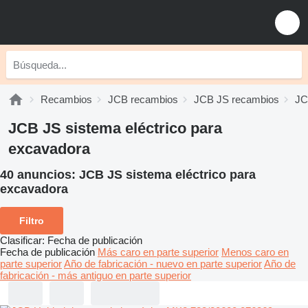
Recambios
JCB recambios
JCB JS recambios
JC
JCB JS sistema eléctrico para
excavadora
40 anuncios:
JCB JS sistema eléctrico para
excavadora
Filtro
Clasificar
:
Fecha de publicación
Fecha de publicación
Más caro en parte superior
Menos caro en
parte superior
Año de fabricación - nuevo en parte superior
Año de
fabricación - más antiguo en parte superior