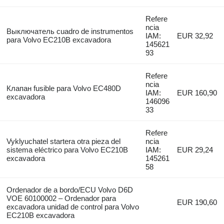
Refere
ncia
Выключатель cuadro de instrumentos
IAM:
EUR 32,92
para Volvo EC210B excavadora
145621
93
Refere
ncia
Клапан fusible para Volvo EC480D
IAM:
EUR 160,90
excavadora
146096
33
Refere
Vyklyuchatel startera otra pieza del
ncia
sistema eléctrico para Volvo EC210B
IAM:
EUR 29,24
excavadora
145261
58
Ordenador de a bordo/ECU Volvo D6D
VOE 60100002 – Ordenador para
EUR 190,60
excavadora unidad de control para Volvo
EC210B excavadora