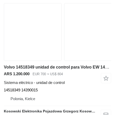
Volvo 14518349 unidad de control para Volvo EW 140 EW 160 EW 180 EW 210 EC 140 EC 160 EC 210 EC 240 EC EC 290 EC 200 EC 250 EC 220 EC 300 EC 380 EC 360 excavadora
ARS 1.200.000
EUR 700
≈ US$ 804
Sistema eléctrico - unidad de control
14518349 14390015
Polonia, Kielce
Kosowski Elektronika Pojazdowa Grzegorz Kosowski