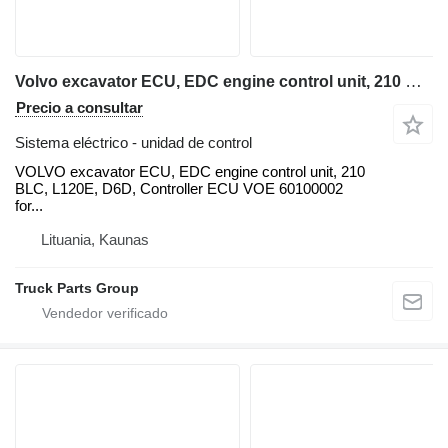
Volvo excavator ECU, EDC engine control unit, 210 BLC, L120E, D6D, Con VOLVO unidad de control para Volvo VOLVO excavator ECU, EDC engine control unit, 210 BLC, L120E, D6D, Controller ECU VOE 60100002 for Volvo Excavator EC210B EC240B EC290, ECU / Controller YN22E00037F2 Fits KOBELCO Excavator SK200-6, Cab Controller Panel V-ECU 14531360 for Volvo EC240B EC290B EC330B EC360B, VOLVO EC210EC240 EXCAVATOR ECU Control Panel 60100000, 20577135, NEW+USED units, EC210 018265, 14518349 control - VECU, 14594697 EC140 EC210 EC240 EC290 VECU, 14594697, VCE56001204, D7D WAE2 retroexcavadora
Precio a consultar
Sistema eléctrico - unidad de control
VOLVO excavator ECU, EDC engine control unit, 210
BLC, L120E, D6D, Controller ECU VOE 60100002
for...
Lituania, Kaunas
Truck Parts Group