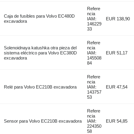
Refere
ncia
Caja de fusibles para Volvo EC480D
IAM:
EUR 138,90
excavadora
146229
33
Refere
Solenoidnaya katushka otra pieza del
ncia
sistema eléctrico para Volvo EC380D
IAM:
EUR 51,17
excavadora
145508
84
Refere
ncia
Relé para Volvo EC210B excavadora
IAM:
EUR 47,54
143757
53
Refere
ncia
Sensor para Volvo EC210B excavadora
IAM:
EUR 54,85
224350
58