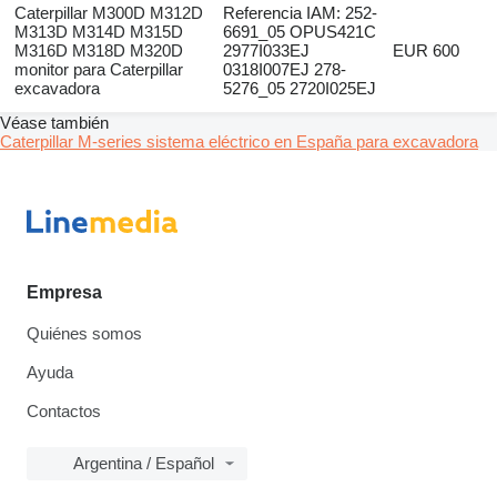
Caterpillar M300D M312D
Referencia IAM: 252-
M313D M314D M315D
6691_05 OPUS421C
M316D M318D M320D
2977I033EJ
EUR 600
monitor para Caterpillar
0318I007EJ 278-
excavadora
5276_05 2720I025EJ
Véase también
Caterpillar M-series sistema eléctrico en España para excavadora
Empresa
Quiénes somos
Ayuda
Contactos
Argentina / Español