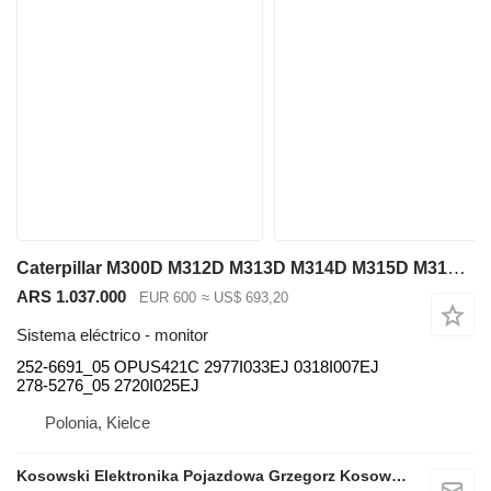
Caterpillar M300D M312D M313D M314D M315D M316D M318D M320D 252-6691_05 monitor para Caterpillar excavadora
ARS 1.037.000
EUR 600
≈ US$ 693,20
Sistema eléctrico - monitor
252-6691_05 OPUS421C 2977I033EJ 0318I007EJ
278-5276_05 2720I025EJ
Polonia, Kielce
Kosowski Elektronika Pojazdowa Grzegorz Kosowski