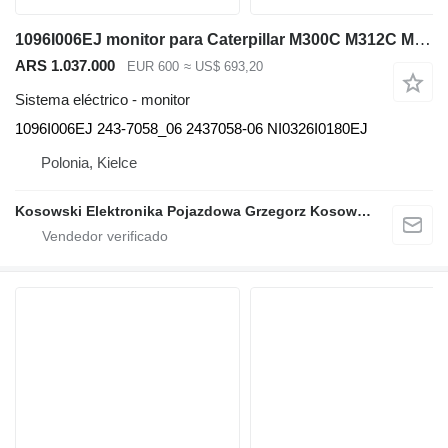
1096I006EJ monitor para Caterpillar M300C M312C M313C M314C M315C excavadora
ARS 1.037.000
EUR 600
≈ US$ 693,20
Sistema eléctrico - monitor
1096I006EJ 243-7058_06 2437058-06 NI0326I0180EJ
Polonia, Kielce
Kosowski Elektronika Pojazdowa Grzegorz Kosowski