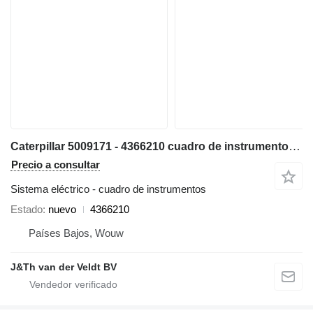
Caterpillar 5009171 - 4366210 cuadro de instrumentos para Caterpillar 538 568 329D 312E 329E 349E 330F 390F 312F 352F 313F 323F 374F 335F 316F 336F 317F 349F M320F M322F M323F M314F M315F M316F M318F 320D2 323D2 326D2 336D2 329D2 MH3022 MH3024 MH3026 excavadora
Precio a consultar
Sistema eléctrico - cuadro de instrumentos
Estado
nuevo
4366210
Países Bajos, Wouw
J&Th van der Veldt BV