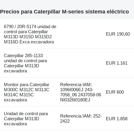
Precios para Caterpillar M-series sistema eléctrico
6790 / 20R-5174 unidad de
control para Caterpillar
EUR 190,60
M313D M315D M315D2
M316D Exca excavadora
Caterpillar 285-1133
unidad de control para
EUR 1.161
Caterpillar M313D
excavadora
Monitor para Caterpillar
Referencia IAM:
M300C M312C M313C
1096I006EJ 243-
EUR 600
M314C M315C
7058_06 2437058-06
excavadora
NI0326I0180EJ
Unidad de control para
Referencia IAM: 252-
Caterpillar M313D
EUR 1.858
2422
excavadora