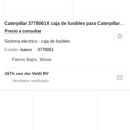
Caterpillar 3778061X caja de fusibles para Caterpillar 320E 312E 323E 324E 316E 336E 329E 349E 320F 330F 340F 390F 312F 352F 313F 323F 374F 325F 335F 316F 326F 336F 318F 329F 349F M320F M322F M323F M315F M316F M317F M318F MH3022 MH3024 MH3026 MH3295 excavadora
Precio a consultar
Sistema eléctrico - caja de fusibles
Estado
nuevo
3778061
Países Bajos, Wouw
J&Th van der Veldt BV