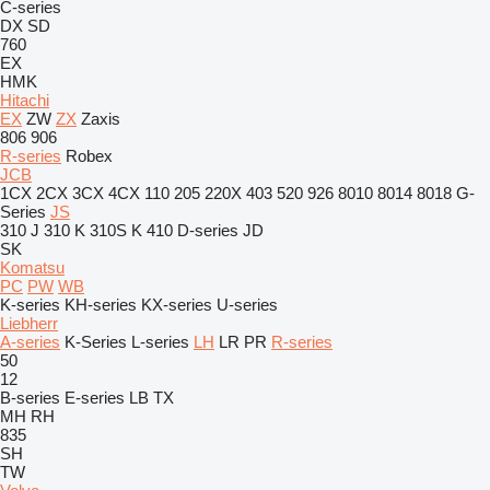
C-series
DX
SD
760
EX
HMK
Hitachi
EX
ZW
ZX
Zaxis
806
906
R-series
Robex
JCB
1CX
2CX
3CX
4CX
110
205
220X
403
520
926
8010
8014
8018
G-
Series
JS
310 J
310 K
310S K
410
D-series
JD
SK
Komatsu
PC
PW
WB
K-series
KH-series
KX-series
U-series
Liebherr
A-series
K-Series
L-series
LH
LR
PR
R-series
50
12
B-series
E-series
LB
TX
MH
RH
835
SH
TW