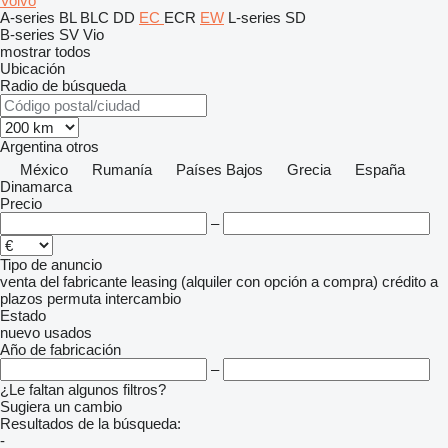
Volvo
A-series
BL
BLC
DD
EC
ECR
EW
L-series
SD
B-series
SV
Vio
mostrar todos
Ubicación
Radio de búsqueda
Argentina
otros
México
Rumanía
Países Bajos
Grecia
España
Dinamarca
Precio
–
Tipo de anuncio
venta
del fabricante
leasing (alquiler con opción a compra)
crédito
a
plazos
permuta
intercambio
Estado
nuevo
usados
Año de fabricación
–
¿Le faltan algunos filtros?
Sugiera un cambio
Resultados de la búsqueda:
-