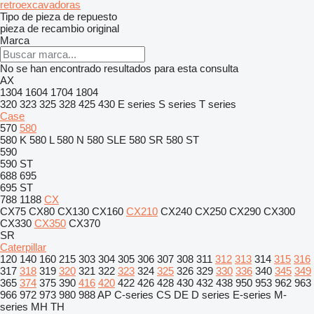
retroexcavadoras
Tipo de pieza de repuesto
pieza de recambio original
Marca
No se han encontrado resultados para esta consulta
AX
1304
1604
1704
1804
320
323
325
328
425
430
E series
S series
T series
Case
570
580
580 K
580 L
580 N
580 SLE
580 SR
580 ST
590
590 ST
688
695
695 ST
788
1188
CX
CX75
CX80
CX130
CX160
CX210
CX240
CX250
CX290
CX300
CX330
CX350
CX370
SR
Caterpillar
120
140
160
215
303
304
305
306
307
308
311
312
313
314
315
316
317
318
319
320
321
322
323
324
325
326
329
330
336
340
345
349
365
374
375
390
416
420
422
426
428
430
432
438
950
953
962
963
966
972
973
980
988
AP
C-series
CS
DE
D series
E-series
M-
series
MH
TH