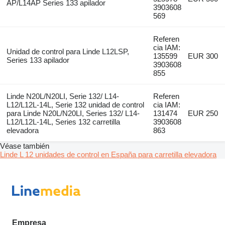
AP/L14AP Series 133 apilador
3903608
569
Referen
cia IAM:
Unidad de control para Linde L12LSP,
135599
EUR 300
Series 133 apilador
3903608
855
Linde N20L/N20LI, Serie 132/ L14-
Referen
L12/L12L-14L, Serie 132 unidad de control
cia IAM:
para Linde N20L/N20LI, Series 132/ L14-
131474
EUR 250
L12/L12L-14L, Series 132 carretilla
3903608
elevadora
863
Véase también
Linde L 12 unidades de control en España para carretilla elevadora
Empresa