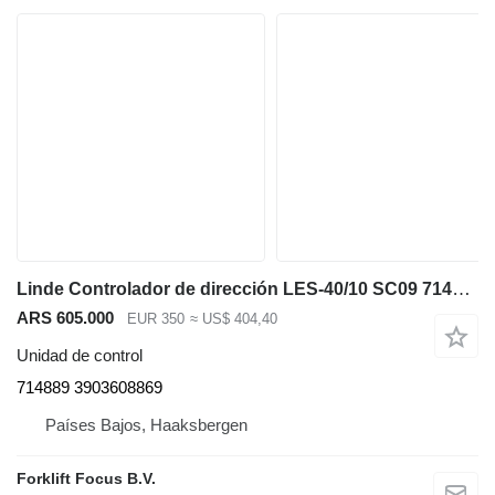
Linde Controlador de dirección LES-40/10 SC09 714889 unidad de control para Linde L12-14 apilador
ARS 605.000
EUR 350
≈ US$ 404,40
Unidad de control
714889 3903608869
Países Bajos, Haaksbergen
Forklift Focus B.V.