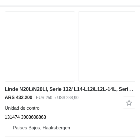
Linde N20L/N20LI, Serie 132/ L14-L12/L12L-14L, Serie 132 131474 unidad de control para Linde N20L/N20LI, Series 132/ L14-L12/L12L-14L, Series 132 carretilla elevadora
ARS 432.200
EUR 250
≈ US$ 288,90
Unidad de control
131474 3903608863
Países Bajos, Haaksbergen