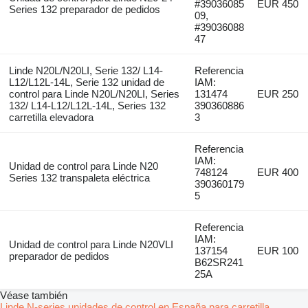
#39036085
EUR 450
Series 132 preparador de pedidos
09,
#39036088
47
Linde N20L/N20LI, Serie 132/ L14-
Referencia
L12/L12L-14L, Serie 132 unidad de
IAM:
control para Linde N20L/N20LI, Series
131474
EUR 250
132/ L14-L12/L12L-14L, Series 132
390360886
carretilla elevadora
3
Referencia
IAM:
Unidad de control para Linde N20
748124
EUR 400
Series 132 transpaleta eléctrica
390360179
5
Referencia
IAM:
Unidad de control para Linde N20VLI
137154
EUR 100
preparador de pedidos
B62SR241
25A
Véase también
Linde N-series unidades de control en España para carretilla