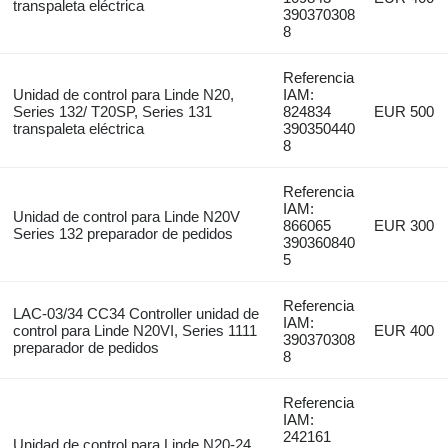
transpaleta eléctrica
390370308
8
Referencia
Unidad de control para Linde N20,
IAM:
Series 132/ T20SP, Series 131
824834
EUR 500
transpaleta eléctrica
390350440
8
Referencia
IAM:
Unidad de control para Linde N20V
866065
EUR 300
Series 132 preparador de pedidos
390360840
5
Referencia
LAC-03/34 CC34 Controller unidad de
IAM:
control para Linde N20VI, Series 1111
EUR 400
390370308
preparador de pedidos
8
Referencia
IAM:
242161
Unidad de control para Linde N20-24