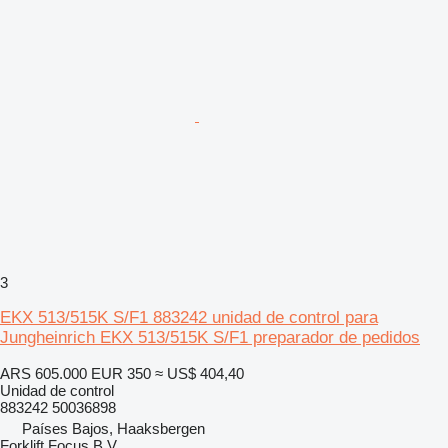
3
EKX 513/515K S/F1 883242 unidad de control para
Jungheinrich EKX 513/515K S/F1 preparador de pedidos
ARS 605.000
EUR 350
≈ US$ 404,40
Unidad de control
883242 50036898
Países Bajos, Haaksbergen
Forklift Focus B.V.