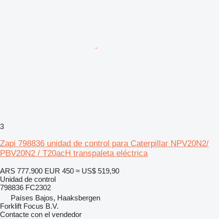
3
Zapi 798836 unidad de control para Caterpillar NPV20N2/
PBV20N2 / T20acH transpaleta eléctrica
ARS 777.900
EUR 450
≈ US$ 519,90
Unidad de control
798836 FC2302
Países Bajos, Haaksbergen
Forklift Focus B.V.
Contacte con el vendedor