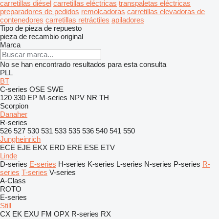
carretillas diésel
carretillas eléctricas
transpaletas eléctricas
preparadores de pedidos
remolcadoras
carretillas elevadoras de
contenedores
carretillas retráctiles
apiladores
Tipo de pieza de repuesto
pieza de recambio original
Marca
No se han encontrado resultados para esta consulta
PLL
BT
C-series
OSE
SWE
120
330
EP
M-series
NPV
NR
TH
Scorpion
Danaher
R-series
526
527
530
531
533
535
536
540
541
550
Jungheinrich
ECE
EJE
EKX
ERD
ERE
ESE
ETV
Linde
D-series
E-series
H-series
K-series
L-series
N-series
P-series
R-
series
T-series
V-series
A-Class
ROTO
E-series
Still
CX
EK
EXU
FM
OPX
R-series
RX