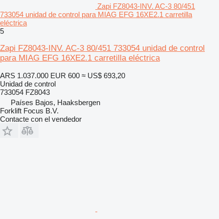
Zapi FZ8043-INV. AC-3 80/451
733054 unidad de control para MIAG EFG 16XE2.1 carretilla
eléctrica
5
Zapi FZ8043-INV. AC-3 80/451 733054 unidad de control
para MIAG EFG 16XE2.1 carretilla eléctrica
ARS 1.037.000
EUR 600
≈ US$ 693,20
Unidad de control
733054 FZ8043
Países Bajos, Haaksbergen
Forklift Focus B.V.
Contacte con el vendedor