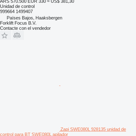
ARS 570.500
EUR 330
≈ US$ 381,30
Unidad de control
999664 1499407
Países Bajos, Haaksbergen
Forklift Focus B.V.
Contacte con el vendedor
Zapi SWE080L 928135 unidad de
control para BT SWE080L apilador