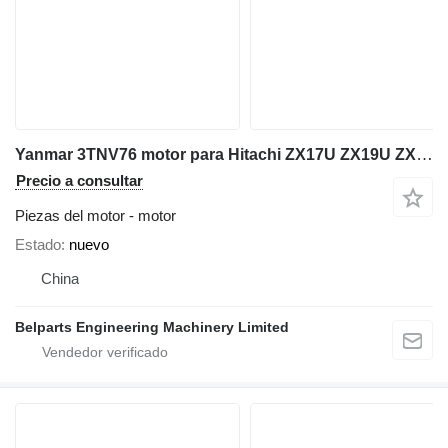
Yanmar 3TNV76 motor para Hitachi ZX17U ZX19U ZX22U ZX26U Takeuchi TB216 TB219 TB225 miniexcavadora
Precio a consultar
Piezas del motor - motor
Estado
nuevo
China
Belparts Engineering Machinery Limited