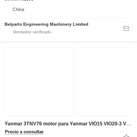
China
Belparts Engineering Machinery Limited
Yanmar 3TNV76 motor para Yanmar VIO15 VIO20-3 VI020-6 VIO23-6 VIO25-6 VIO27-6 SV16 SV18 SV19 miniexcavadora
Precio a consultar