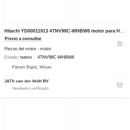
Hitachi YD00011913 4TNV98C-WHBW6 motor para Hitachi ZX85US-6 ZX85USB-6 miniexcavadora
Precio a consultar
Piezas del motor - motor
Estado
nuevo
4TNV98C-WHBW6
Países Bajos, Wouw
J&Th van der Veldt BV