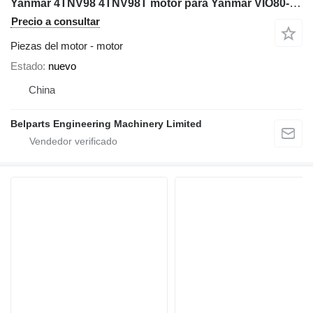
Yanmar 4TNV98 4TNV98T motor para Yanmar VIO80-U VIO80-1A SV100-1 SV100-2A miniexcavadora
Precio a consultar
Piezas del motor - motor
Estado
nuevo
China
Belparts Engineering Machinery Limited