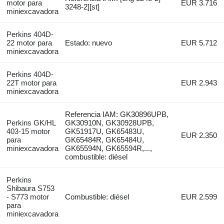
motor para
EUR 3.716
3248-2][st]
miniexcavadora
Perkins 404D-
22 motor para
Estado: nuevo
EUR 5.712
miniexcavadora
Perkins 404D-
22T motor para
EUR 2.943
miniexcavadora
Referencia IAM: GK30896UPB,
Perkins GK/HL
GK30910N, GK30928UPB,
403-15 motor
GK51917U, GK65483U,
EUR 2.350
para
GK65484R, GK65484U,
miniexcavadora
GK65594N, GK65594R,...,
combustible: diésel
Perkins
Shibaura S753
- S773 motor
Combustible: diésel
EUR 2.599
para
miniexcavadora