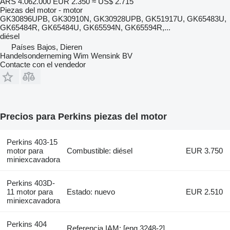
ARS 4.062.000
EUR 2.350
≈ US$ 2.715
Piezas del motor - motor
GK30896UPB, GK30910N, GK30928UPB, GK51917U, GK65483U,
GK65484R, GK65484U, GK65594N, GK65594R,...
diésel
Países Bajos, Dieren
Handelsonderneming Wim Wensink BV
Contacte con el vendedor
Precios para Perkins piezas del motor
Perkins 403-15
motor para
Combustible: diésel
EUR 3.750
miniexcavadora
Perkins 403D-
11 motor para
Estado: nuevo
EUR 2.510
miniexcavadora
Perkins 404
Referencia IAM: [eng 3248-2]