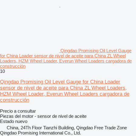
Qingdao Promising Oil Level Gauge
for China Loader sensor de nivel de aceite para China ZL Wheel
Loaders, HZM Wheel Loader, Everun Wheel Loaders cargadora de
construcción
10
Qingdao Promising Oil Level Gauge for China Loader
sensor de nivel de aceite para China ZL Wheel Loaders,
HZM Wheel Loader, Everun Wheel Loaders cargadora de
construcción
Precio a consultar
Piezas del motor - sensor de nivel de aceite
Estado
nuevo
China, 24Th Floor Tianzhi Building, Qingdao Free Trade Zone
Qingdao Promising International Co., Ltd.