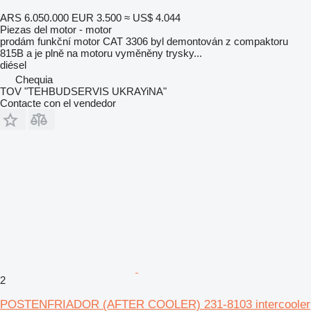
ARS 6.050.000
EUR 3.500
≈ US$ 4.044
Piezas del motor - motor
prodám funkční motor CAT 3306 byl demontován z compaktoru
815B a je plně na motoru vyměněny trysky...
diésel
Chequia
TOV "TEHBUDSERVIS UKRAYiNA"
Contacte con el vendedor
2
POSTENFRIADOR (AFTER COOLER) 231-8103 intercooler