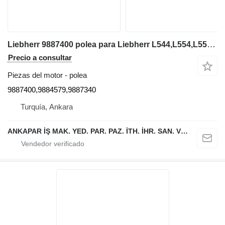
Liebherr 9887400 polea para Liebherr L544,L554,L550,L556,L566,L576L580 excavadora
Precio a consultar
Piezas del motor - polea
9887400,9884579,9887340
Turquía, Ankara
ANKAPAR İŞ MAK. YED. PAR. PAZ. İTH. İHR. SAN. VE TİC. LTD. ŞTİ.