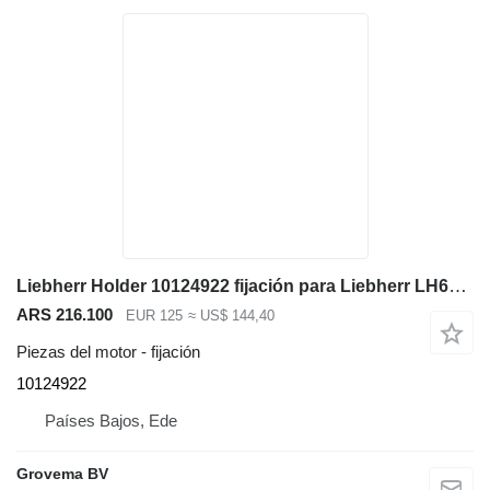
Liebherr Holder 10124922 fijación para Liebherr LH60 C/LH60 CHR/LH60 M/LH60 MHR/LH60 MT/LH80 C/LH80 M/LH80 MHR/L566/L576/L580/R946/R950/R956/R960/R976/D936 excavadora
ARS 216.100
EUR 125
≈ US$ 144,40
Piezas del motor - fijación
10124922
Países Bajos, Ede
Grovema BV