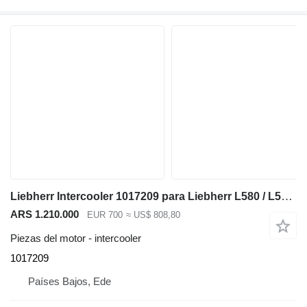
Liebherr Intercooler 1017209 para Liebherr L580 / L576 / L566 cargadora de ruedas
ARS 1.210.000
EUR 700
≈ US$ 808,80
Piezas del motor - intercooler
1017209
Países Bajos, Ede