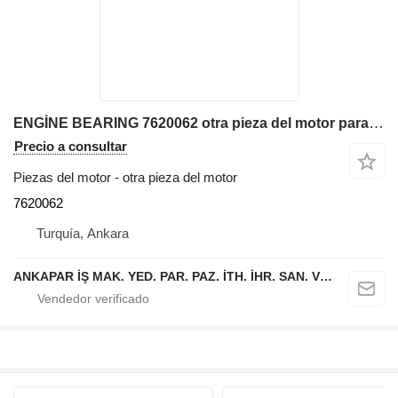
ENGİNE BEARING 7620062 otra pieza del motor para Liebherr L538,L542,L544,L554,L550,L556,L566,L576L580 cargadora de ruedas
Precio a consultar
Piezas del motor - otra pieza del motor
7620062
Turquía, Ankara
ANKAPAR İŞ MAK. YED. PAR. PAZ. İTH. İHR. SAN. VE TİC. LTD. ŞTİ.