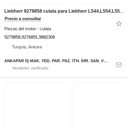
Liebherr 9279858 culata para Liebherr L544,L554,L550,L556,L566,L576,L580 cargadora de ruedas
Precio a consultar
Piezas del motor - culata
9279858,9276891,9882306
Turquía, Ankara
ANKAPAR İŞ MAK. YED. PAR. PAZ. İTH. İHR. SAN. VE TİC. LTD. ŞTİ.