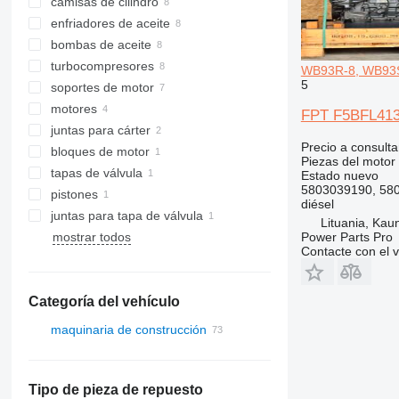
camisas de cilindro
enfriadores de aceite
bombas de aceite
turbocompresores
WB93R-8, WB93S
5
soportes de motor
motores
FPT F5BFL413
juntas para cárter
Precio a consulta
bloques de motor
Piezas del motor
tapas de válvula
Estado
nuevo
5803039190, 58
pistones
diésel
juntas para tapa de válvula
Lituania, Kau
Power Parts Pro
mostrar todos
Contacte con el 
Categoría del vehículo
maquinaria de construcción
excavadoras
cargadoras de construcción
retroexcavadoras
Tipo de pieza de repuesto
cargadoras de ruedas