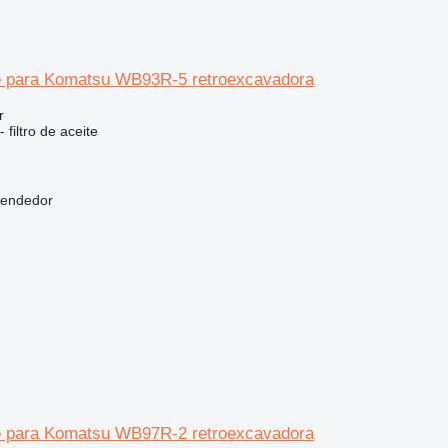
ite para Komatsu WB93R-5 retroexcavadora
r
 filtro de aceite
vendedor
ite para Komatsu WB97R-2 retroexcavadora