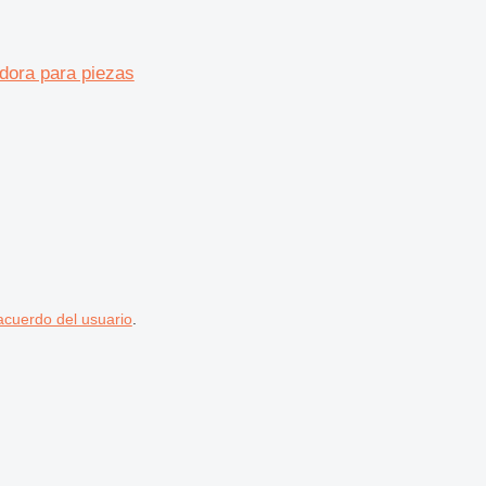
ora para piezas
acuerdo del usuario
.