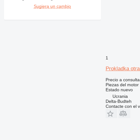
426
Sugiera un cambio
428
430
432
434
438
444
1
571G
572G
Prokladka otr
631
Precio a consulta
730
Piezas del motor 
740
Estado
nuevo
769
Ucrania
Delta-Budteh
772
Contacte con el 
773
777
816
824