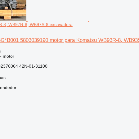
-8, WB97R-8, WB97S-8 excavadora
G*B001 5803039190 motor para Komatsu WB93R-8, WB93
r
 - motor
02376064 42N-01-31100
nas
vendedor