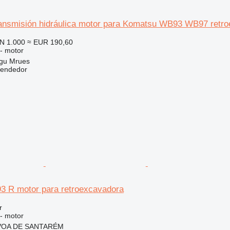
transmisión hidráulica motor para Komatsu WB93 WB97 retr
N 1.000
≈ EUR 190,60
 - motor
gu Mrues
vendedor
 R motor para retroexcavadora
r
 - motor
ÓVOA DE SANTARÉM