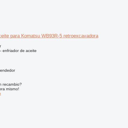
aceite para Komatsu WB93R-5 retroexcavadora
r
- enfriador de aceite
vendedor
n recambio?
ora mismo!
o