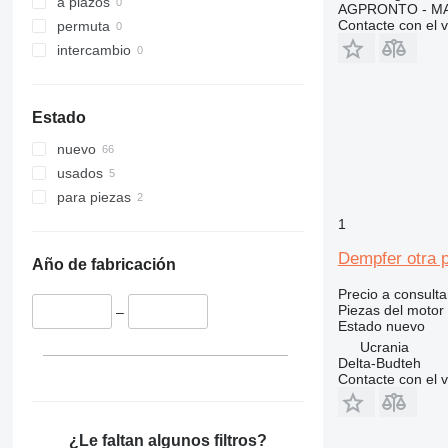
a plazos
AGPRONTO - M
323
PC450
Contacte con el 
permuta
324
PC490
intercambio
325
PC600
326
PC750
329
Estado
330
nuevo
336
usados
340
para piezas
345
1
349
350
Dempfer otra 
Año de fabricación
365
Precio a consulta
374
Piezas del motor 
–
375
Estado
nuevo
390
Ucrania
Delta-Budteh
416
Contacte con el 
420
422
¿Le faltan algunos filtros?
424