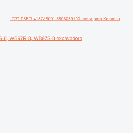
FPT F5BFL413G*B001 5803039190 motor para Komatsu
S-8, WB97R-8, WB97S-8 excavadora