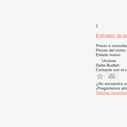
826
910
920
924
1
926
928
Enfriador de 
930
Precio a consulta
936
Piezas del motor 
Estado
nuevo
938
Ucrania
950
Delta-Budteh
953
Contacte con el 
955
962
¿No encuentra u
¡Pregúntenos ah
963
Solicitar recambi
966
972
973
980
988