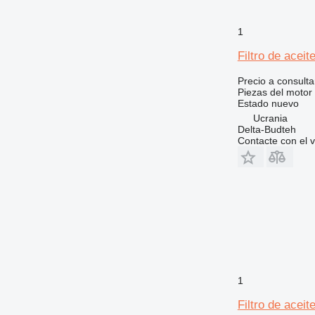
990
992
1
AP
Filtro de ace
C-series
CS
Precio a consulta
DE
Piezas del motor -
Estado
nuevo
D series
Ucrania
G-series
Delta-Budteh
Contacte con el 
GP
IT
M-series
MH
PC
TH
V-series
1
Filtro de ace