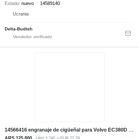
Estado
nuevo
14589140
Ucrania
Delta-Budteh
14566416 engranaje de cigüeñal para Volvo EC380D excavadora
ARS 125.800
UAH 3.745
≈ EUR 72,79