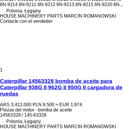
6N-9114 6N-9211 6N-9212 6N-9213 6N-9215 6N-9220 6N...
Polonia, Łęgajny
HOUSE MACHINERY PARTS MARCIN ROMANOWSKI
Contacte con el vendedor
1
Caterpillar 14563328 bomba de aceite para
Caterpillar 938G II 962G II 950G II cargadora de
ruedas
ARS 3.412.000
PLN 8.500
≈ EUR 1.974
Piezas del motor - bomba de aceite
14563328 / 145-63328
Polonia, Łęgajny
HOUSE MACHINERY PARTS MARCIN ROMANOWSKI