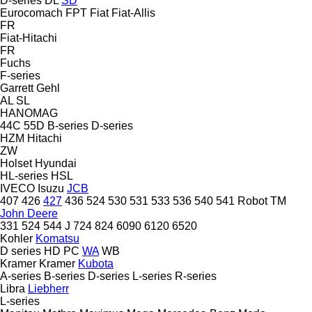
D-series
DL
SD
Eurocomach
FPT
Fiat
Fiat-Allis
FR
Fiat-Hitachi
FR
Fuchs
F-series
Garrett
Gehl
AL
SL
HANOMAG
44C
55D
B-series
D-series
HZM
Hitachi
ZW
Holset
Hyundai
HL-series
HSL
IVECO
Isuzu
JCB
407
426
427
436
524
530
531
533
536
540
541
Robot
TM
John Deere
331
524
544 J
724
824
6090
6120
6520
Kohler
Komatsu
D series
HD
PC
WA
WB
Kramer
Kramer
Kubota
A-series
B-series
D-series
L-series
R-series
Libra
Liebherr
L-series