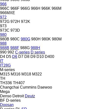
966
966C
966F
966G
966H
966K
966M
966MXE
972
972G
972H
972K
973
973C
973D
980
980B
980C
980G
980H
980K
980M
988
988B
988F
988G
988H
990
992
C-series
D series
D4
D5
D6
D7
D8
D9
D10
D400
IT
IT28G
M-series
M315
M316
M318
M322
TH
TH336
TH407
Changchai
Cummins
Daewoo
Mega
Denso
Detroit
Deutz
BF
D-series
Doosan