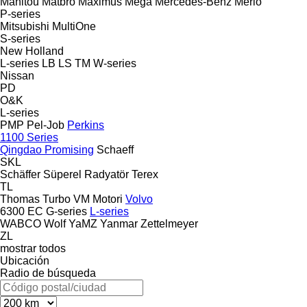
Manitou
Matbro
Maximus
Mega
Mercedes-Benz
Merlo
P-series
Mitsubishi
MultiOne
S-series
New Holland
L-series
LB
LS
TM
W-series
Nissan
PD
O&K
L-series
PMP
Pel-Job
Perkins
1100 Series
Qingdao Promising
Schaeff
SKL
Schäffer
Süperel Radyatör
Terex
TL
Thomas
Turbo
VM Motori
Volvo
6300
EC
G-series
L-series
WABCO
Wolf
YaMZ
Yanmar
Zettelmeyer
ZL
mostrar todos
Ubicación
Radio de búsqueda