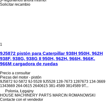
¡Pregúntenos ahora mismo!
Solicitar recambio
1
9J5872 pistón para Caterpillar 938H 950H, 962H
938F, 938G, 938G II 950H, 962H, 966H, 966K,
966M cargadora de ruedas
Precio a consultar
Piezas del motor - pistón
9J5872 9J-5872 9J-5528 9J5528 128-7673 1287673 134-3669
1343669 264-0615 2640615 381-4589 3814589 9T...
Polonia, Łęgajny
HOUSE MACHINERY PARTS MARCIN ROMANOWSKI
Contacte con el vendedor