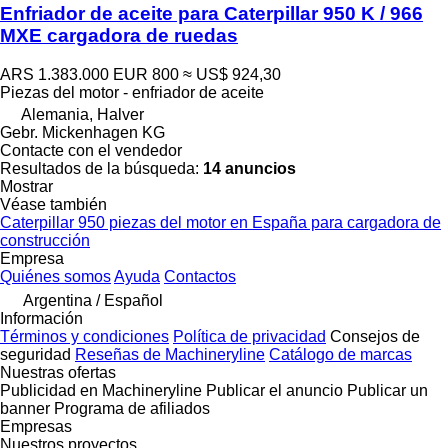
Enfriador de aceite para Caterpillar 950 K / 966
MXE cargadora de ruedas
ARS 1.383.000
EUR 800
≈ US$ 924,30
Piezas del motor - enfriador de aceite
Alemania, Halver
Gebr. Mickenhagen KG
Contacte con el vendedor
Resultados de la búsqueda:
14 anuncios
Mostrar
Véase también
Caterpillar 950 piezas del motor en España para cargadora de
construcción
Empresa
Quiénes somos
Ayuda
Contactos
Argentina / Español
Información
Términos y condiciones
Política de privacidad
Consejos de
seguridad
Reseñas de Machineryline
Catálogo de marcas
Nuestras ofertas
Publicidad en Machineryline
Publicar el anuncio
Publicar un
banner
Programa de afiliados
Empresas
Nuestros proyectos