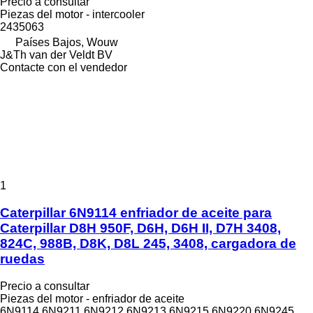
Precio a consultar
Piezas del motor - intercooler
2435063
Países Bajos, Wouw
J&Th van der Veldt BV
Contacte con el vendedor
1
Caterpillar 6N9114 enfriador de aceite para
Caterpillar D8H 950F, D6H, D6H II, D7H 3408,
824C, 988B, D8K, D8L 245, 3408, cargadora de
ruedas
Precio a consultar
Piezas del motor - enfriador de aceite
6N9114 6N9211 6N9212 6N9213 6N9215 6N9220 6N9245