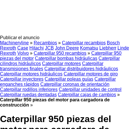
Publicar el anuncio
Machineryline
»
Recambios
»
Caterpillar recambios
Bosch
Rexroth
Case
Hitachi
JCB
John Deere
Komatsu
Liebherr
Linde
Rexroth
Volvo
»
Caterpillar 950 recambios
»
Caterpillar 950
piezas del motor
Caterpillar bombas hidráulicas
Caterpillar
cilindros hidráulicos
Caterpillar motores
Caterpillar
transmisiones finales
Caterpillar distribuidores hidráulicos
Caterpillar motores hidráulicos
Caterpillar motores de giro
Caterpillar inyectores
Caterpillar poleas guías
Caterpillar
enganches rápidos
Caterpillar coronas de orientación
Caterpillar rodillos inferiores
Caterpillar unidades de control
Caterpillar ruedas dentadas
Caterpillar cajas de cambios
»
Caterpillar 950 piezas del motor para cargadora de
construcción
»
Caterpillar 950 piezas del