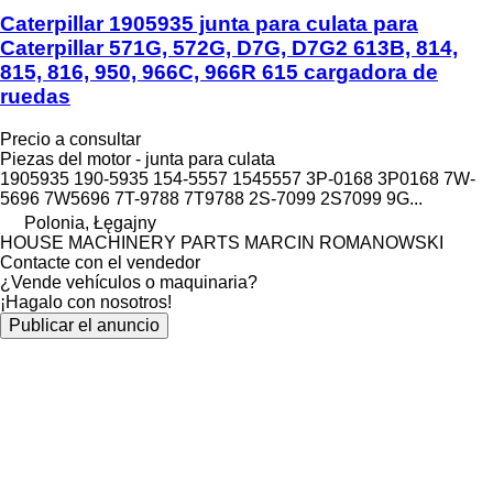
Caterpillar 1905935 junta para culata para
Caterpillar 571G, 572G, D7G, D7G2 613B, 814,
815, 816, 950, 966C, 966R 615 cargadora de
ruedas
Precio a consultar
Piezas del motor - junta para culata
1905935 190-5935 154-5557 1545557 3P-0168 3P0168 7W-
5696 7W5696 7T-9788 7T9788 2S-7099 2S7099 9G...
Polonia, Łęgajny
HOUSE MACHINERY PARTS MARCIN ROMANOWSKI
Contacte con el vendedor
¿Vende vehículos o maquinaria?
¡Hagalo con nosotros!
Publicar el anuncio