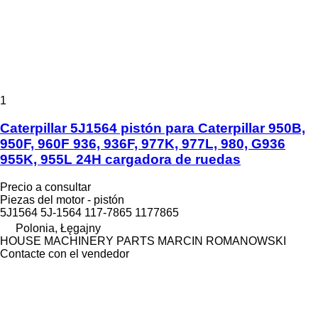
1
Caterpillar 5J1564 pistón para Caterpillar 950B,
950F, 960F 936, 936F, 977K, 977L, 980, G936
955K, 955L 24H cargadora de ruedas
Precio a consultar
Piezas del motor - pistón
5J1564 5J-1564 117-7865 1177865
Polonia, Łęgajny
HOUSE MACHINERY PARTS MARCIN ROMANOWSKI
Contacte con el vendedor