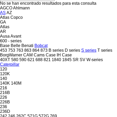
No se han encontrado resultados para esta consulta
AGCO
Ahlmann
AS
AZ
Atlas Copco
GA
Atlas
AR
Ausa
Avant
600 - series
Base
Belle
Benati
Bobcat
453
753
763
863
864
873
B series
D series
S series
T series
BorgWarner
CAM
Cams
Case IH
Case
40XT
580
590
621
688
821
1840
1845
SR
SV
W-series
Caterpillar
120
120K
140
140K
140M
216
216B
226
226B
236
236D
242
246
262C
571G
572G
769