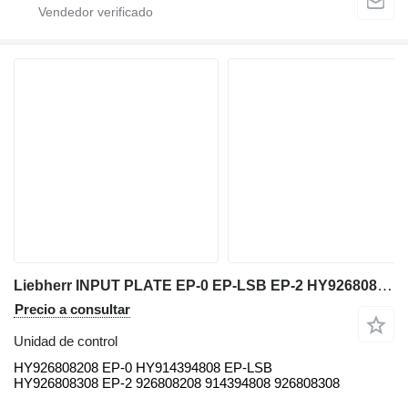
Liebherr INPUT PLATE EP-0 EP-LSB EP-2 HY926808208 unidad de control para Liebherr LTM 1055-3.1 grúa móvil
Precio a consultar
Unidad de control
HY926808208 EP-0 HY914394808 EP-LSB
HY926808308 EP-2 926808208 914394808 926808308