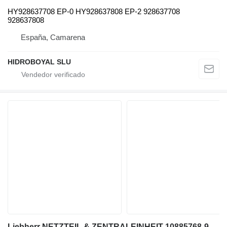
HY928637708 EP-0 HY928637808 EP-2 928637708
928637808
España, Camarena
HIDROBOYAL SLU
Liebherr NETZTEIL & ZENTRALEINHEIT 10885768-920355808 unidad de control para Liebherr LIEBHERR LTM VARIAS grúa móvil