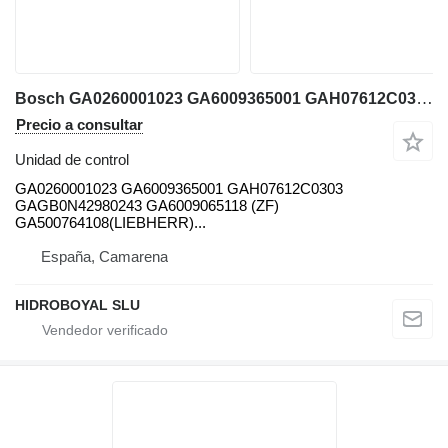
Bosch GA0260001023 GA6009365001 GAH07612C0303 GAGB0N42980243 GA6009065118 unidad de control para Liebherr LTM grúa móvil
Precio a consultar
Unidad de control
GA0260001023 GA6009365001 GAH07612C0303
GAGB0N42980243 GA6009065118 (ZF)
GA500764108(LIEBHERR)...
España, Camarena
HIDROBOYAL SLU