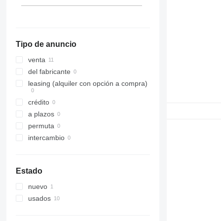
326
329
330
Tipo de anuncio
336
340
venta
345
del fabricante
349
leasing (alquiler con opción a compra)
365
crédito
374
a plazos
390
permuta
420
intercambio
432
525
631
Estado
730
nuevo
735
usados
740
772