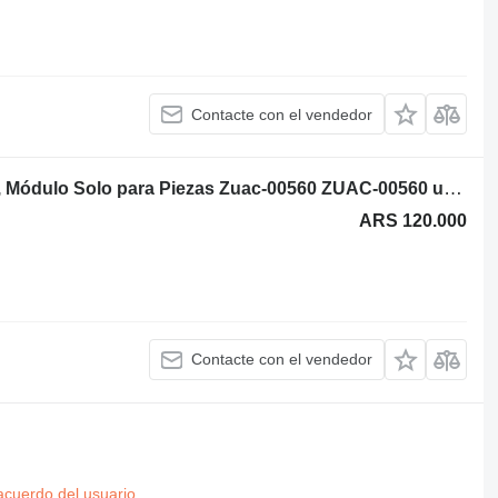
Contacte con el vendedor
Hyundai Robex R140lc-9a, R160lc-9a, Módulo Solo para Piezas Zuac-00560 ZUAC-00560 unidad de control para Hyundai Robex R140lc-9a, R160lc-9a excavadora
ARS 120.000
Contacte con el vendedor
acuerdo del usuario
.