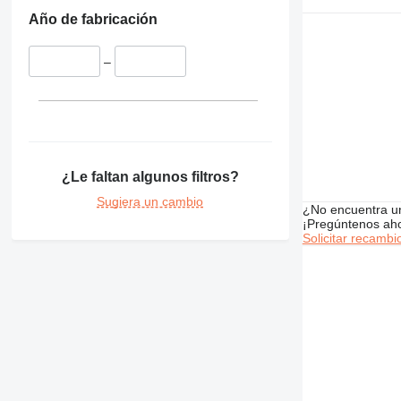
824
Año de fabricación
826
924
–
926
930
938
950
962
¿Le faltan algunos filtros?
963
966
Sugiera un cambio
¿No encuentra u
972
¡Pregúntenos ah
Solicitar recambi
980
982
986
988
AP
C-series
CB
D series