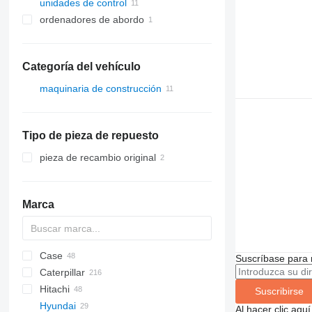
unidades de control
ordenadores de abordo
Categoría del vehículo
maquinaria de construcción
excavadoras
Tipo de pieza de repuesto
pieza de recambio original
Marca
Case
AZ
1604
BM
BB
753
Suscríbase para 
Caterpillar
763
CX
Hitachi
873
12M
C-series
AC
DH
EX
AL
AT
HMK
Suscribirse
Hyundai
T series
120
CC
DX
FH
GMK
EX
Al hacer clic aq