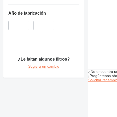
772
824
Año de fabricación
826
924
–
926
930
938
950
962
¿Le faltan algunos filtros?
963
966
Sugiera un cambio
¿No encuentra u
972
¡Pregúntenos ah
980
Solicitar recambi
982
986
988
AP
C-series
CB