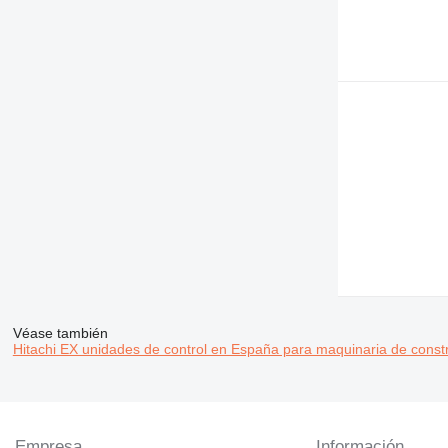
D series
E-series
M-series
TH
Véase también
Hitachi EX unidades de control en España para maquinaria de const
Empresa
Información