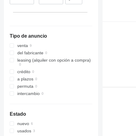
324
ZX670
325
ZX870
326
329
330
Tipo de anuncio
336
340
venta
345
del fabricante
349
leasing (alquiler con opción a compra)
365
crédito
374
a plazos
390
permuta
420
intercambio
432
525
631
Estado
730
nuevo
735
usados
740