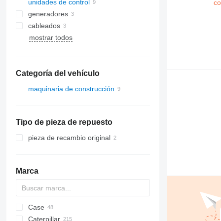
unidades de control
generadores
cableados
mostrar todos
Categoría del vehículo
maquinaria de construcción
excavadoras
Tipo de pieza de repuesto
pieza de recambio original
Marca
Case
AZ
1604
BM
BB
753
Caterpillar
763
CX