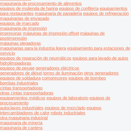
maquinaria de procesamiento de alimentos
equipos de molienda de harina
equipos de confitería
equipamientos
para restaurantes
maquinaria de panadería
equipos de refrigeración
maquinarias de envasado
equipos de marcado
maquinaria de impresión
impresoras
máquinas de impresión offset
máquinas de
postimpresión
máquinas plegadoras
maquinarias para la industria ligera
equipamiento para estaciones de
servicio
equipos de reparación de neumáticos
equipos para lavado de autos
hidrolimpiadoras
equipos de pesaje
generadores eléctricos
generadores de diésel
torres de iluminación
otros generadores
equipos de soldadura
compresores
equipos de bombeo
bombas industriales
cintas transportadoras
otras cintas transportadoras
equipamientos médicos
equipos de laboratorio
equipos de
procesamiento
autoclaves industriales
equipos de mezclado
equipos
intercambiadores de calor
robots industriales
otra maquinaria industrial
maquinaria de minería
maquinaria de cantera