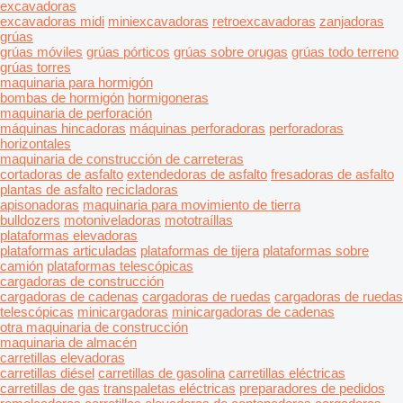
excavadoras
excavadoras midi
miniexcavadoras
retroexcavadoras
zanjadoras
grúas
grúas móviles
grúas pórticos
grúas sobre orugas
grúas todo terreno
grúas torres
maquinaria para hormigón
bombas de hormigón
hormigoneras
maquinaria de perforación
máquinas hincadoras
máquinas perforadoras
perforadoras
horizontales
maquinaria de construcción de carreteras
cortadoras de asfalto
extendedoras de asfalto
fresadoras de asfalto
plantas de asfalto
recicladoras
apisonadoras
maquinaria para movimiento de tierra
bulldozers
motoniveladoras
mototraíllas
plataformas elevadoras
plataformas articuladas
plataformas de tijera
plataformas sobre
camión
plataformas telescópicas
cargadoras de construcción
cargadoras de cadenas
cargadoras de ruedas
cargadoras de ruedas
telescópicas
minicargadoras
minicargadoras de cadenas
otra maquinaria de construcción
maquinaria de almacén
carretillas elevadoras
carretillas diésel
carretillas de gasolina
carretillas eléctricas
carretillas de gas
transpaletas eléctricas
preparadores de pedidos