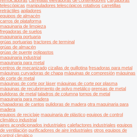
remolcadoras
carretillas elevadoras de contenedores
cargadoras
telescópicas
manipuladores telescópicos rotativos
carretillas
retráctiles
apiladores
equipos de almacén
carros de plataforma
maquinaria de limpieza
fregadoras de suelos
maquinaria portuaria
grúas portuarias
tractores de terminal
grúas de almacén
grúas de puente
polipastos
maquinaria industrial
maquinaria para metal
centros de mecanizado
cizallas de guillotina
fresadoras para metal
máquinas curvadoras de chapa
máquinas de compresión
máquinas
de corte de metal
máquinas de corte por láser
máquinas de corte por plasma
máquinas de recubrimiento de polvo metálico
prensas de metal
pulidoras de metal
taladros de columna
tornos de metal
maquinaria para madera
chapadoras de cantos
pulidoras de madera
otra maquinaria para
madera
equipos de reciclaje
maquinaria de plástico
equipos de control
climático industrial
aires acondicionados industriales
calefactores industriales
equipos
de ventilación
purificadores de aire industriales
otros equipos de
control climático