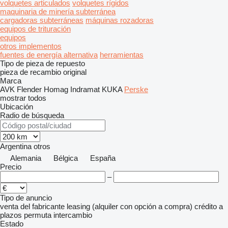
volquetes articulados
volquetes rígidos
maquinaria de minería subterránea
cargadoras subterráneas
máquinas rozadoras
equipos de trituración
equipos
otros implementos
fuentes de energía alternativa
herramientas
Tipo de pieza de repuesto
pieza de recambio original
Marca
AVK
Flender
Homag
Indramat
KUKA
Perske
mostrar todos
Ubicación
Radio de búsqueda
Argentina
otros
Alemania
Bélgica
España
Precio
–
Tipo de anuncio
venta
del fabricante
leasing (alquiler con opción a compra)
crédito
a
plazos
permuta
intercambio
Estado