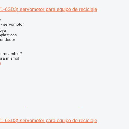
-6SD3) servomotor para equipo de reciclaje
r
 - servomotor
oya
plasticos
vendedor
n recambio?
ora mismo!
o
-6SD3) servomotor para equipo de reciclaje