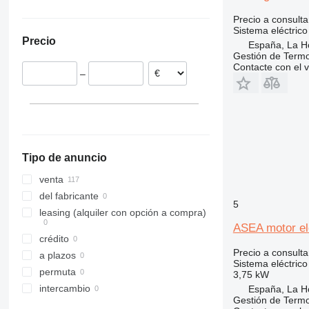
España
robots industriales
Precio a consulta
Alemania
Sistema eléctrico
Precio
España, La H
Gestión de Termo
Contacte con el 
–
Tipo de anuncio
venta
del fabricante
5
leasing (alquiler con opción a compra)
ASEA motor elé
crédito
Precio a consulta
a plazos
Sistema eléctrico
permuta
3,75 kW
intercambio
España, La H
Gestión de Termo