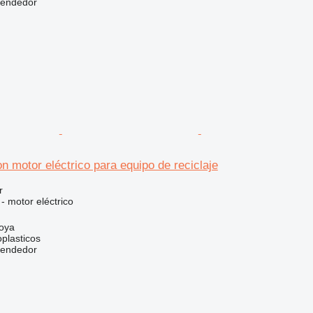
vendedor
 motor eléctrico para equipo de reciclaje
r
 - motor eléctrico
oya
plasticos
vendedor