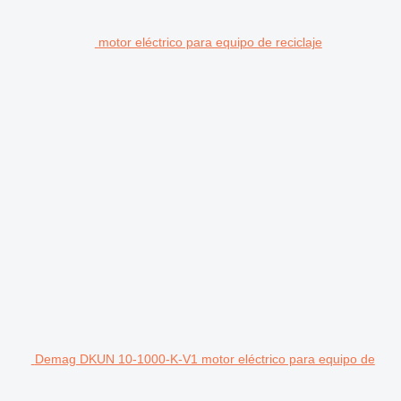
motor eléctrico para equipo de reciclaje
Demag DKUN 10-1000-K-V1 motor eléctrico para equipo de