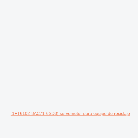
1FT6102-8AC71-6SD3) servomotor para equipo de reciclaje