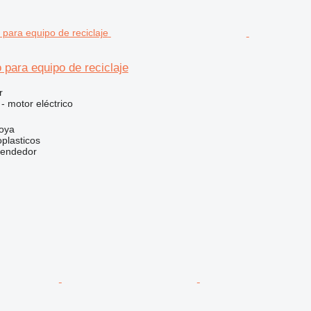
o para equipo de reciclaje
r
 - motor eléctrico
oya
plasticos
vendedor