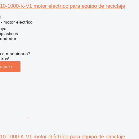
-1000-K-V1 motor eléctrico para equipo de reciclaje
r
 - motor eléctrico
oya
plasticos
vendedor
s o maquinaria?
tros!
nuncio
-1000-K-V1 motor eléctrico para equipo de reciclaje