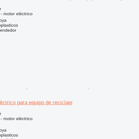
r
 - motor eléctrico
oya
plasticos
vendedor
ctrico para equipo de reciclaje
r
 - motor eléctrico
oya
plasticos