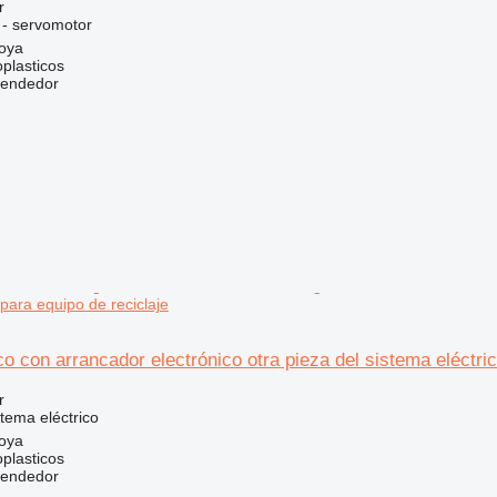
r
 - servomotor
oya
plasticos
vendedor
 para equipo de reciclaje
co con arrancador electrónico otra pieza del sistema eléctric
r
stema eléctrico
oya
plasticos
vendedor