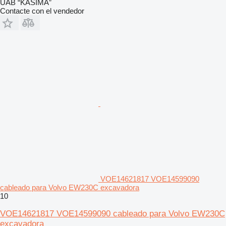
UAB “KASIMA”
Contacte con el vendedor
VOE14621817 VOE14599090
cableado para Volvo EW230C excavadora
10
VOE14621817 VOE14599090 cableado para Volvo EW230C
excavadora