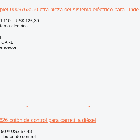
let 0009763550 otra pieza del sistema eléctrico para Linde c
R 110
≈ US$ 126,30
stema eléctrico
d
ITOARE
vendedor
26 botón de control para carretilla diésel
 50
≈ US$ 57,43
 - botón de control