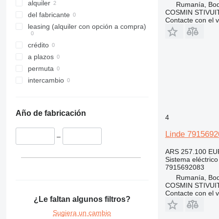
alquiler
Rumanía, Bo
COSMIN STIVU
del fabricante
Contacte con el 
leasing (alquiler con opción a compra)
crédito
a plazos
permuta
intercambio
Año de fabricación
4
Linde 79156920
–
ARS 257.100
EU
Sistema eléctrico 
7915692083
Rumanía, Bo
COSMIN STIVU
Contacte con el 
¿Le faltan algunos filtros?
Sugiera un cambio