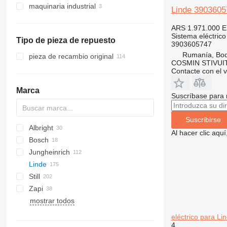
maquinaria industrial
maquinaria para movimiento de
carretillas elevadoras
Linde 39036057
tierra
carretillas diésel
bulldozers
ARS 1.971.000
E
carretillas eléctricas
Sistema eléctrico
Tipo de pieza de repuesto
carretillas de gas
3903605747
Rumanía, Bo
transpaletas eléctricas
pieza de recambio original
COSMIN STIVU
preparadores de pedidos
Contacte con el 
remolcadoras
Marca
carretillas elevadoras de
Suscríbase para 
contenedores
carretillas retráctiles
Suscribirse
apiladores
Albright
Al hacer clic aq
Bosch
Jungheinrich
H-series
531
Linde
533
Still
535
D-series
A-Class
Zapi
541
H-series
FM
mostrar todos
L-series
R-series
H 14
V-series
H 20
eléctrico para Lin
4
H 25