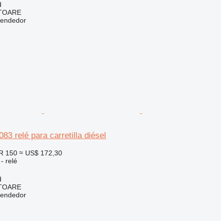
d
ITOARE
vendedor
83 relé para carretilla diésel
R 150
≈ US$ 172,30
- relé
d
ITOARE
vendedor