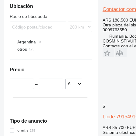
Ubicación
H 40
Contactor comp
H 50
Radio de búsqueda
ARS 188.500
EU
H 80
Otra pieza del si
0009763550
Rumanía, Bo
COSMIN STIVU
Argentina
Contacte con el 
otros
Rumanía
Países Bajos
Precio
–
5
Linde 79154916
Tipo de anuncio
ARS 85.700
EUR
venta
Sistema eléctrico