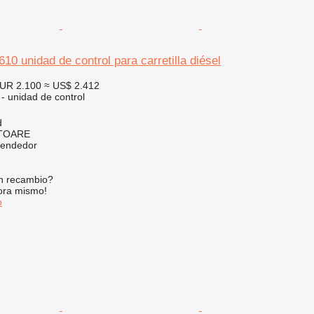
10 unidad de control para carretilla diésel
UR 2.100
≈ US$ 2.412
 - unidad de control
d
ITOARE
vendedor
n recambio?
ora mismo!
o