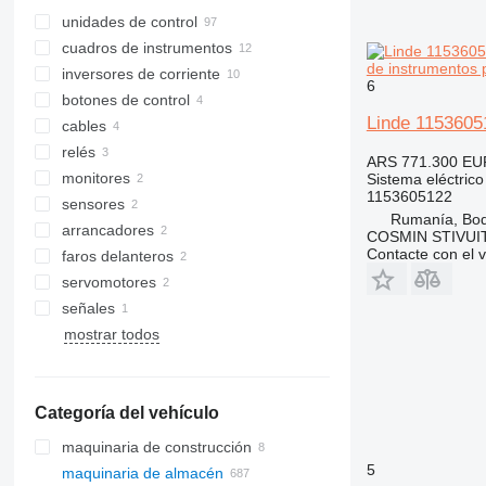
unidades de control
cuadros de instrumentos
de instrumentos p
inversores de corriente
6
botones de control
Linde 11536051
cables
relés
ARS 771.300
EU
monitores
Sistema eléctrico
1153605122
sensores
Rumanía, Bo
arrancadores
COSMIN STIVU
Contacte con el 
faros delanteros
servomotores
señales
mostrar todos
Categoría del vehículo
maquinaria de construcción
5
maquinaria de almacén
excavadoras