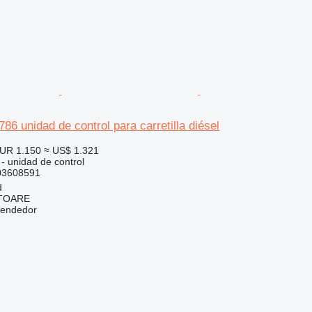
86 unidad de control para carretilla diésel
UR 1.150
≈ US$ 1.321
 - unidad de control
03608591
d
ITOARE
vendedor