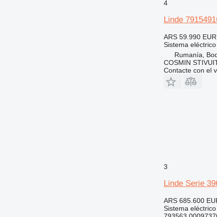
4
Linde 79154916
ARS 59.990
EUR
Sistema eléctrico
Rumanía, Bo
COSMIN STIVU
Contacte con el 
3
Linde Serie 39
ARS 685.600
EU
Sistema eléctrico
793563 0009737