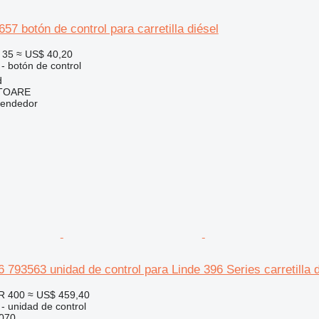
57 botón de control para carretilla diésel
 35
≈ US$ 40,20
 - botón de control
d
ITOARE
vendedor
6 793563 unidad de control para Linde 396 Series carretilla d
R 400
≈ US$ 459,40
 - unidad de control
070