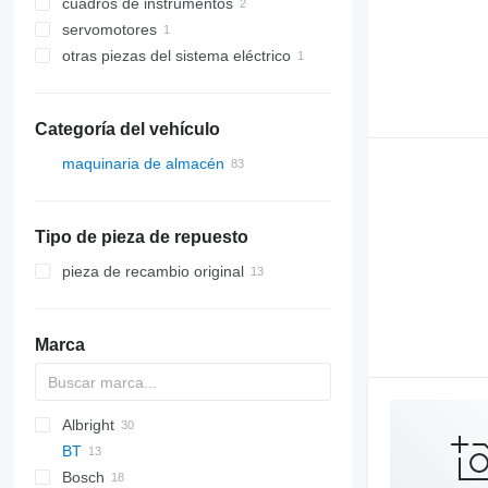
cuadros de instrumentos
servomotores
otras piezas del sistema eléctrico
Categoría del vehículo
maquinaria de almacén
carretillas elevadoras
carretillas diésel
Tipo de pieza de repuesto
carretillas eléctricas
transpaletas eléctricas
pieza de recambio original
preparadores de pedidos
carretillas elevadoras de
contenedores
Marca
carretillas retráctiles
apiladores
Albright
BT
Bosch