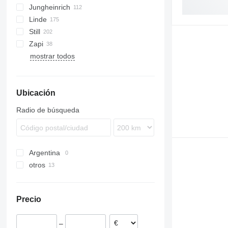
Jungheinrich
H-series
531
Linde
533
Still
535
D-series
A-Class
Zapi
541
H-series
FM
mostrar todos
L-series
R-series
V-series
Ubicación
Radio de búsqueda
Argentina
otros
Rumanía
Precio
–