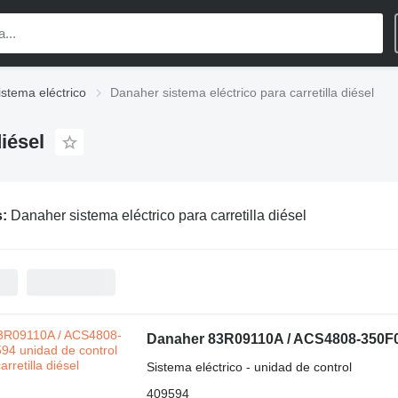
stema eléctrico
Danaher sistema eléctrico para carretilla diésel
iésel
s:
Danaher sistema eléctrico para carretilla diésel
Danaher 83R09110A / ACS4808-350F01 
Sistema eléctrico - unidad de control
409594