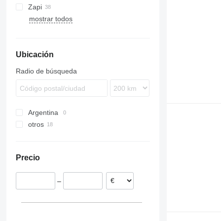
Zapi
541
H-series
FM
mostrar todos
L-series
R-series
V-series
Ubicación
Radio de búsqueda
Argentina
otros
Rumanía
Precio
–