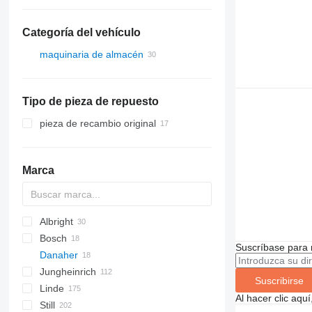
Categoría del vehículo
maquinaria de almacén
carretillas elevadoras
carretillas diésel
Tipo de pieza de repuesto
carretillas elevadoras de
contenedores
pieza de recambio original
carretillas retráctiles
Marca
Albright
Bosch
Suscríbase para 
Danaher
Jungheinrich
H-series
531
Suscribirse
Linde
533
Al hacer clic aq
Still
535
D-series
A-Class