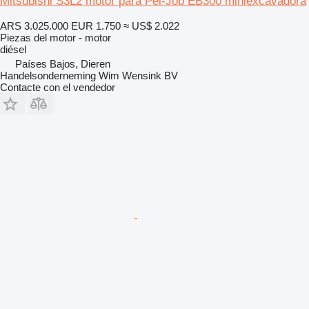
Mitsubishi S3L2 motor para Pel-Job EB300 miniexcavadora
ARS 3.025.000
EUR 1.750
≈ US$ 2.022
Piezas del motor - motor
diésel
Países Bajos, Dieren
Handelsonderneming Wim Wensink BV
Contacte con el vendedor