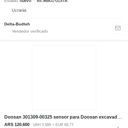
Estado
nuevo
65.96801-0197A
Ucrania
Delta-Budteh
Doosan 301309-00325 sensor para Doosan excavadora
ARS 120.600
UAH 3.589
≈ EUR 69,77