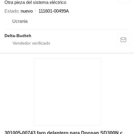
Otra pieza del sistema eléctrico
Estado
nuevo
111601-00499A
Ucrania
Delta-Budteh
301005-00743 faro delantero para Doosan SD300N cargadora de ruedas