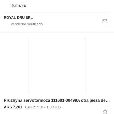
Rumanía
ROYAL DRU SRL
Pruzhyna servotormoza 111601-00499A otra pieza del sistema eléctrico para Doosan SD300N cargadora de ruedas
ARS 7.201
UAH 214,30
≈ EUR 4,17