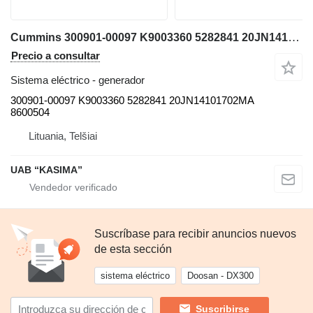
Cummins 300901-00097 K9003360 5282841 20JN14101702MA 8600504 generador para Doosan DX140LCR-3 excavadora
Precio a consultar
Sistema eléctrico - generador
300901-00097 K9003360 5282841 20JN14101702MA
8600504
Lituania, Telšiai
UAB “KASIMA”
Suscríbase para recibir anuncios nuevos
de esta sección
sistema eléctrico
Doosan - DX300
Suscribirse