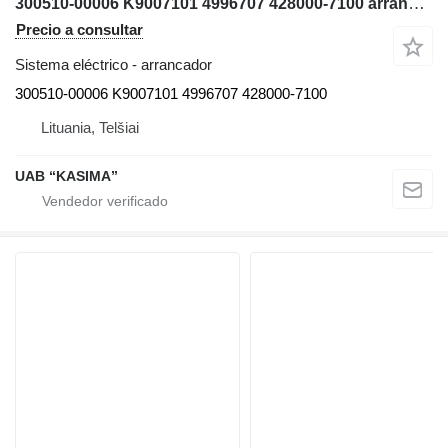
300510-00006 K9007101 4996707 428000-7100 arrancador para Doosan DX140LCR-3 excavadora
Precio a consultar
Sistema eléctrico - arrancador
300510-00006 K9007101 4996707 428000-7100
Lituania, Telšiai
UAB “KASIMA”