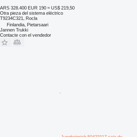
ARS 328.400
EUR 190
≈ US$ 219,50
Otra pieza del sistema eléctrico
T9234C321, Rocla
Finlandia, Pietarsaari
Jannen Trukki
Contacte con el vendedor
Jungheinrich 50423117 caja de