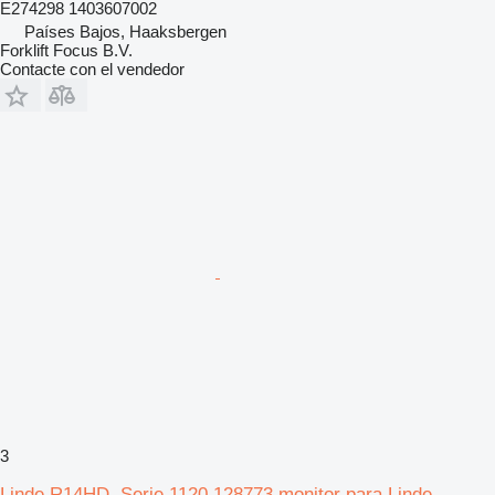
E274298 1403607002
Países Bajos, Haaksbergen
Forklift Focus B.V.
Contacte con el vendedor
3
Linde R14HD, Serie 1120 128773 monitor para Linde