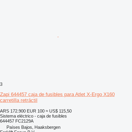
3
Zapi 644457 caja de fusibles para Atlet X-Ergo X160
carretilla retráctil
ARS 172.900
EUR 100
≈ US$ 115,50
Sistema eléctrico - caja de fusibles
644457 FC2129A
Países Bajos, Haaksbergen