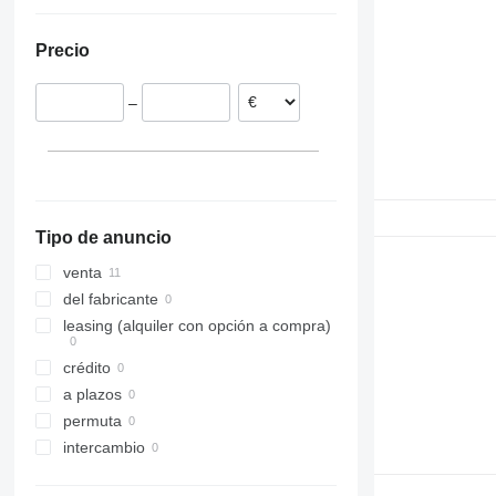
Turquía
México
Países Bajos
Precio
–
Tipo de anuncio
venta
del fabricante
leasing (alquiler con opción a compra)
crédito
a plazos
permuta
intercambio