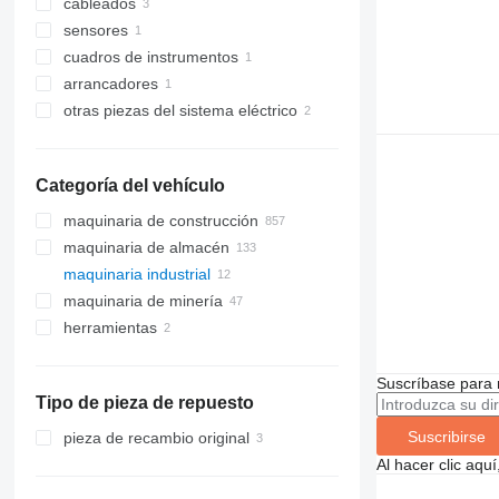
cableados
sensores
cuadros de instrumentos
arrancadores
otras piezas del sistema eléctrico
Categoría del vehículo
maquinaria de construcción
maquinaria de almacén
excavadoras
maquinaria industrial
maquinaria de construcción de
carretillas elevadoras
miniexcavadoras
carreteras
maquinaria de minería
generadores eléctricos
retroexcavadoras
carretillas diésel
apisonadoras
extendedoras de asfalto
herramientas
maquinaria de cantera
carretillas eléctricas
generadores de diésel
maquinaria para movimiento de
maquinaria de minería subterránea
carretillas de gas
otros generadores
volquetes articulados
tierra
transpaletas eléctricas
volquetes rígidos
Suscríbase para 
cargadoras de construcción
bulldozers
cargadoras subterráneas
Tipo de pieza de repuesto
carretillas elevadoras de
otra maquinaria de construcción
motoniveladoras
cargadoras de cadenas
contenedores
Suscribirse
pieza de recambio original
mototraíllas
cargadoras de ruedas
cargadoras telescópicas
Al hacer clic aq
minicargadoras
carretillas retráctiles
minicargadoras de cadenas