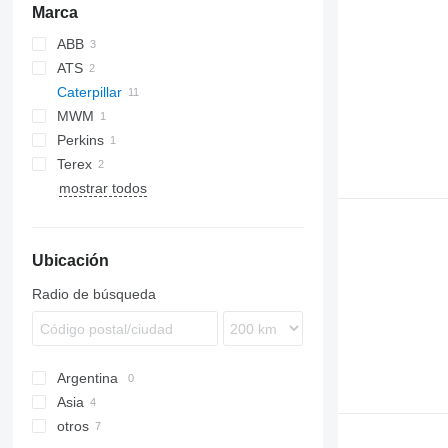
apiladores
Marca
ABB
ATS
Caterpillar
MWM
C-series
Perkins
D series
C18
Terex
C32
mostrar todos
RL
Ubicación
Radio de búsqueda
Argentina
Asia
otros
Emiratos Árabes Unidos