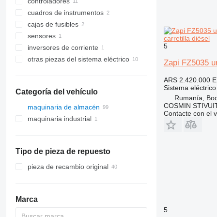
controladores
cuadros de instrumentos
cajas de fusibles
sensores
carretilla diésel
5
inversores de corriente
otras piezas del sistema eléctrico
Zapi FZ5035 un
ARS 2.420.000
E
Sistema eléctrico
Categoría del vehículo
Rumanía, Bo
COSMIN STIVU
maquinaria de almacén
Contacte con el 
maquinaria industrial
carretillas elevadoras
carretillas diésel
carretillas eléctricas
Tipo de pieza de repuesto
transpaletas eléctricas
preparadores de pedidos
pieza de recambio original
remolcadoras
carretillas elevadoras de
contenedores
Marca
carretillas retráctiles
5