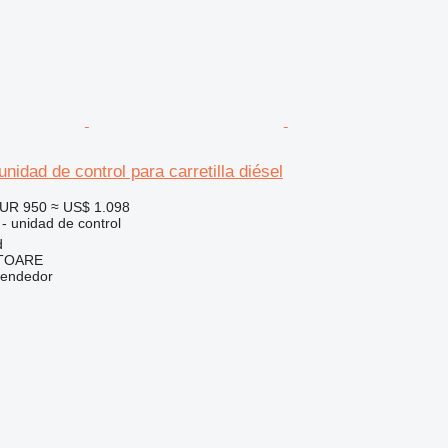
nidad de control para carretilla diésel
UR 950
≈ US$ 1.098
 - unidad de control
d
ITOARE
vendedor