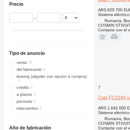
Precio
Finlandia
ARS 829.700
EU
Sistema eléctrico
–
Rumanía, Bo
COSMIN STIVU
Contacte con el 
Tipo de anuncio
venta
del fabricante
leasing (alquiler con opción a compra)
crédito
7
a plazos
Zapi FC2194 un
permuta
ARS 1.642.000
E
intercambio
Sistema eléctrico
Rumanía, Bo
COSMIN STIVU
Año de fabricación
Contacte con el 