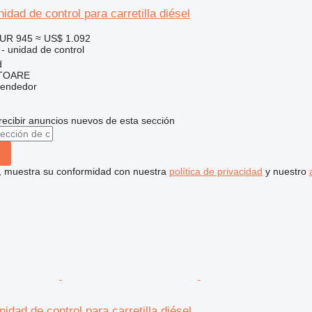
idad de control para carretilla diésel
UR 945
≈ US$ 1.092
 - unidad de control
d
ITOARE
vendedor
recibir anuncios nuevos de esta sección
uí, muestra su conformidad con nuestra
política de privacidad
y nuestro
idad de control para carretilla diésel