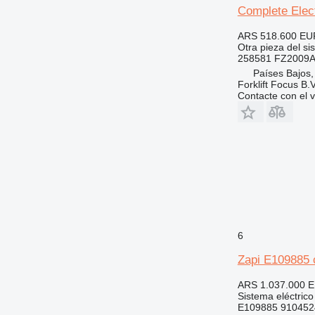
Complete Elect
ARS 518.600
EU
Otra pieza del si
258581 FZ2009
Países Bajos
Forklift Focus B.V
Contacte con el 
6
Zapi E109885 c
ARS 1.037.000
E
Sistema eléctrico
E109885 910452