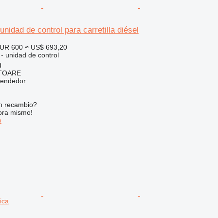
nidad de control para carretilla diésel
UR 600
≈ US$ 693,20
 - unidad de control
d
ITOARE
vendedor
n recambio?
ora mismo!
o
ica