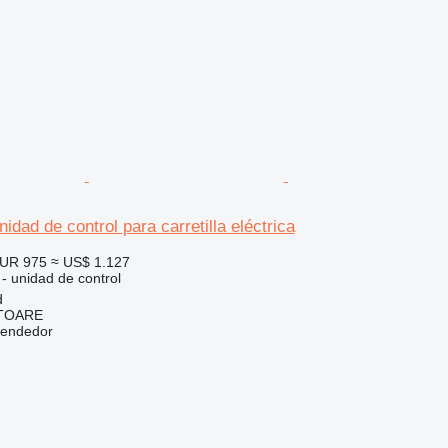
idad de control para carretilla eléctrica
UR 975
≈ US$ 1.127
 - unidad de control
d
ITOARE
vendedor