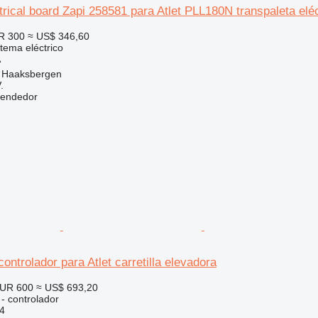
rical board Zapi 258581 para Atlet PLL180N transpaleta eléc
R 300
≈ US$ 346,60
stema eléctrico
A
, Haaksbergen
.
vendedor
ontrolador para Atlet carretilla elevadora
UR 600
≈ US$ 693,20
 - controlador
4