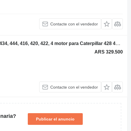
Contacte con el vendedor
Piezas usadas de Caterpillar 428 432 434, 444, 416, 420, 422, 4 motor para Caterpillar 428 432 434, 444, 416, 420, 422, 426 retroexcavadora
ARS 329.500
Contacte con el vendedor
naria?
Publicar el anuncio