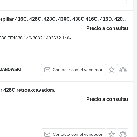
2105949 enfriador de aceite para Caterpillar 416C, 426C, 428C, 436C, 438C 416C, 416D, 420D, 424D, 426C, 428C, retroexcavadora
Precio a consultar
638 7E4638 140-3632 1403632 140-
OMANOWSKI
Contacte con el vendedor
lar 426C retroexcavadora
Precio a consultar
Contacte con el vendedor