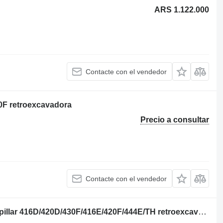
ARS 1.122.000
Contacte con el vendedor
20F retroexcavadora
Precio a consultar
Contacte con el vendedor
176-6219 válvula de motor para Caterpillar 416D/420D/430F/416E/420F/444E/TH retroexcavadora