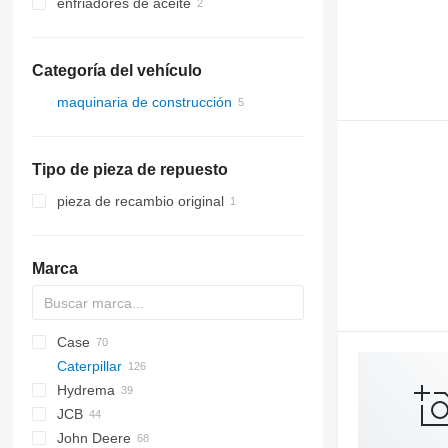
enfriadores de aceite
Categoría del vehículo
maquinaria de construcción
excavadoras
retroexcavadoras
Tipo de pieza de repuesto
pieza de recambio original
Marca
Case
430
Caterpillar
B series
570
Hydrema
S series
580
416
C-series
BF
DX
760
FB
JCB
T series
590
420
860
806
416C
John Deere
695
422
1CX
416D