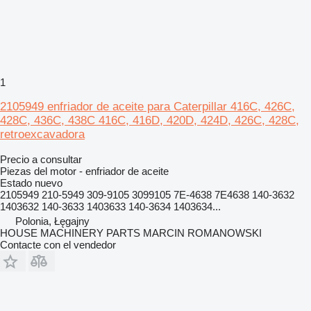
1
2105949 enfriador de aceite para Caterpillar 416C, 426C,
428C, 436C, 438C 416C, 416D, 420D, 424D, 426C, 428C,
retroexcavadora
Precio a consultar
Piezas del motor - enfriador de aceite
Estado
nuevo
2105949 210-5949 309-9105 3099105 7E-4638 7E4638 140-3632
1403632 140-3633 1403633 140-3634 1403634...
Polonia, Łęgajny
HOUSE MACHINERY PARTS MARCIN ROMANOWSKI
Contacte con el vendedor