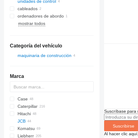
unidades de control
cableados
ordenadores de abordo
mostrar todos
Categoría del vehículo
maquinaria de construcción
excavadoras
Marca
Case
AZ
1604
BM
BB
753
Caterpillar
763
CX
Suscríbase para 
Hitachi
873
12M
C-series
AC
DH
EX
AL
AT
HMK
JCB
T series
120
CC
DX
FH
GMK
EX
R-series
Suscribirse
Komatsu
140
HC
RT
LX
Robex
3CX
310 K
SK
Al hacer clic aq
Liebherr
160
TC
ZW
4CX
310S K
D series