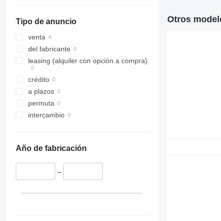
329
JS 460
330
Otros modelo
Tipo de anuncio
336
340
venta
345
del fabricante
349
leasing (alquiler con opción a compra)
365
crédito
374
a plazos
390
permuta
420
intercambio
432
525
631
Año de fabricación
730
735
–
740
772
824
826