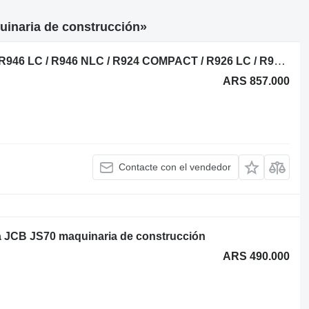
uinaria de construcción»
9003007 unidad de control para JCB R946 LC / R946 NLC / R924 COMPACT / R926 LC / R926 NLC excavadora
ARS 857.000
Contacte con el vendedor
a JCB JS70 maquinaria de construcción
ARS 490.000