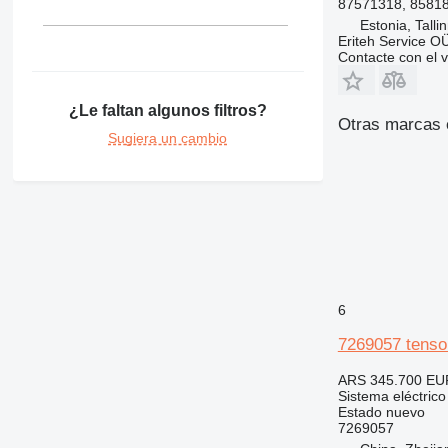
87571318, 8581
Estonia, Talli
Eriteh Service O
Contacte con el 
¿Le faltan algunos filtros?
Otras marcas e
Sugiera un cambio
6
7269057 tenso
ARS 345.700
EU
Sistema eléctrico
Estado
nuevo
7269057