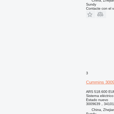
China, Zhejia
Sundy
Contacte con el 
3
Cummins 3009
ARS 518.600
EU
Sistema eléctrico
Estado
nuevo
3009639，3410
China, Zhejia
Sundy