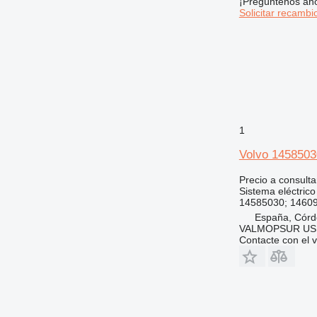
¡Pregúntenos ah
Solicitar recambi
1
Volvo 1458503
Precio a consulta
Sistema eléctrico
14585030; 1460
España, Cór
VALMOPSUR US
Contacte con el 