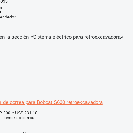
8993
nn
Ü
vendedor
n la sección «Sistema eléctrico para retroexcavadora»
r de correa para Bobcat S630 retroexcavadora
R 200
≈ US$ 231,10
 - tensor de correa