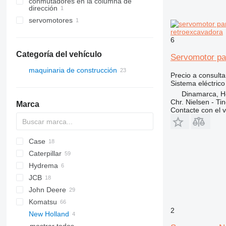
conmutadores en la columna de
dirección
servomotores
retroexcavadora
6
Categoría del vehículo
Servomotor pa
maquinaria de construcción
Precio a consulta
excavadoras
Sistema eléctrico
Dinamarca, 
cargadoras de construcción
miniexcavadoras
Chr. Nielsen - T
Marca
retroexcavadoras
minicargadoras
Contacte con el 
Case
S series
Caterpillar
570
Hydrema
580
416
760
ZX
JCB
590
420
806
John Deere
695
422
906
1CX
Komatsu
SR
426
2CX
310 J
2
New Holland
428
3CX
310 K
PC
50