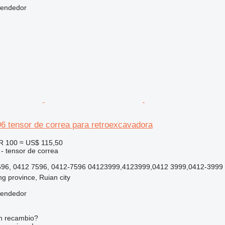
vendedor
6 tensor de correa para retroexcavadora
R 100
≈ US$ 115,50
 - tensor de correa
96, 0412 7596, 0412-7596 04123999,4123999,0412 3999,0412-3999
ng province, Ruian city
vendedor
n recambio?