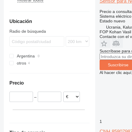
mostrar todos
430
4CX
310S K
WB
B-series
BLC
Sensor para N
432
410
LB
EC
B110
Precio a consulta
438
TX
L-series
B115
LB 110
Sistema eléctrico
Estado
nuevo
Ubicación
LB 115
TX68
Ucrania, Kalu
Radio de búsqueda
FOP Kohan Vasil 
Contacte con el 
Suscríbase para 
Argentina
otros
Suscribirse
Ucrania
Al hacer clic aq
Estonia
Precio
Dinamarca
–
1
CNH 85807987 