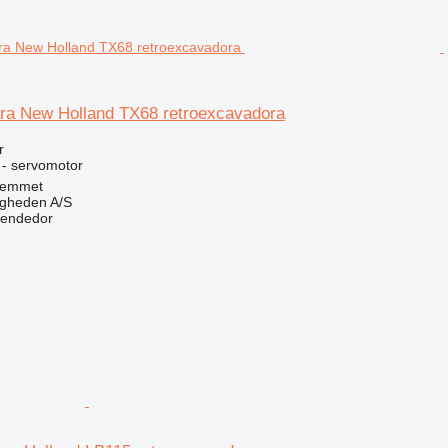
ra New Holland TX68 retroexcavadora
r
 - servomotor
Hemmet
ingheden A/S
vendedor