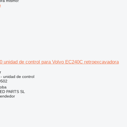
ora mismo!
o
0 unidad de control para Volvo EC240C retroexcavadora
r
 - unidad de control
9502
doba
ED PARTS SL
vendedor