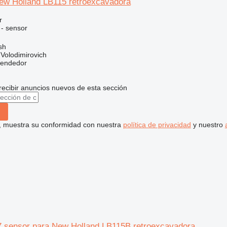
ew Holland LB115 retroexcavadora
r
 - sensor
sh
Volodimirovich
vendedor
recibir anuncios nuevos de esta sección
uí, muestra su conformidad con nuestra
política de privacidad
y nuestro
sensor para New Holland LB115B retroexcavadora