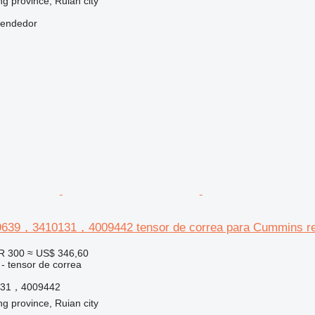
ng province, Ruian city
vendedor
639，3410131，4009442 tensor de correa para Cummins re
R 300
≈ US$ 346,60
 - tensor de correa
131，4009442
ng province, Ruian city