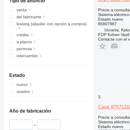
Tipo de anuncio
Precio a consulta
venta
Sistema eléctrico
del fabricante
Estado
nuevo
85807987
leasing (alquiler con opción a compra)
Ucrania, Kalu
FOP Kohan Vasil 
crédito
Contacte con el 
a plazos
permuta
intercambio
Estado
nuevo
usados
3
Case 87571318
Año de fabricación
Precio a consulta
Sistema eléctric
–
Estado
nuevo