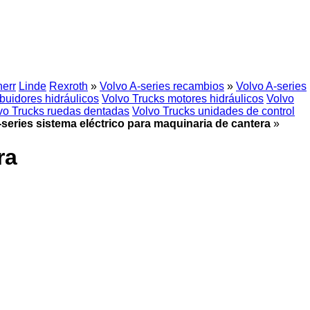
herr
Linde
Rexroth
»
Volvo A-series recambios
»
Volvo A-series
ibuidores hidráulicos
Volvo Trucks motores hidráulicos
Volvo
vo Trucks ruedas dentadas
Volvo Trucks unidades de control
-series sistema eléctrico para maquinaria de cantera
»
ra