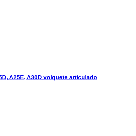
5D, A25E, A30D volquete articulado