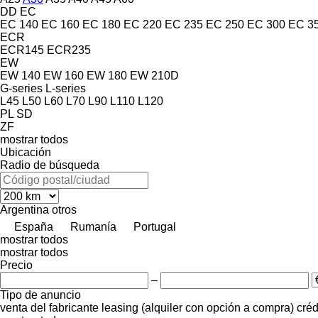
DD
EC
EC 140
EC 160
EC 180
EC 220
EC 235
EC 250
EC 300
EC 3
ECR
ECR145
ECR235
EW
EW 140
EW 160
EW 180
EW 210D
G-series
L-series
L45
L50
L60
L70
L90
L110
L120
PL
SD
ZF
mostrar todos
Ubicación
Radio de búsqueda
Argentina
otros
España
Rumanía
Portugal
mostrar todos
mostrar todos
Precio
–
Tipo de anuncio
venta
del fabricante
leasing (alquiler con opción a compra)
créd