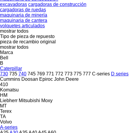
excavadoras
cargadoras de construcción
cargadoras de ruedas
maquinaria de minería
maquinaria de cantera
volquetes articulados
mostrar todos
Tipo de pieza de repuesto
pieza de recambio original
mostrar todos
Marca
Bell
B
Caterpillar
730
735
740
745
769
771
772
773
775
777
C-series
D series
Cummins
Doosan
Epiroc
John Deere
410
Komatsu
HM
Liebherr
Mitsubishi
Moxy
MT
Terex
TA
Volvo
A-series
A25
A30
A35
A40
A45
A60