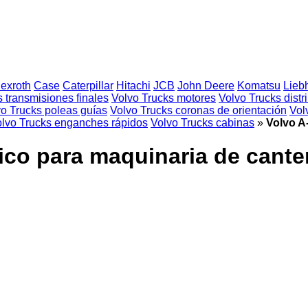
exroth
Case
Caterpillar
Hitachi
JCB
John Deere
Komatsu
Lieb
 transmisiones finales
Volvo Trucks motores
Volvo Trucks distr
o Trucks poleas guías
Volvo Trucks coronas de orientación
Vol
lvo Trucks enganches rápidos
Volvo Trucks cabinas
»
Volvo A
rico para maquinaria de cante