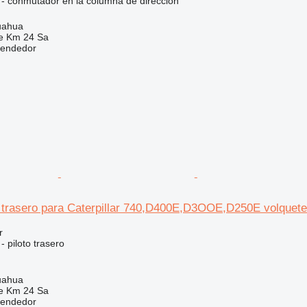
o - conmutador en la columna de dirección
uahua
e Km 24 Sa
vendedor
 trasero para Caterpillar 740,D400E,D3OOE,D250E volquete 
r
- piloto trasero
uahua
e Km 24 Sa
vendedor