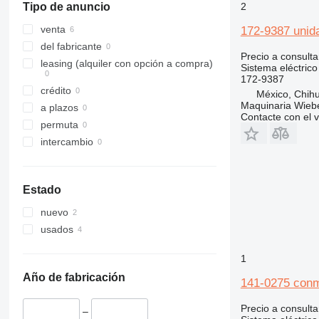
2
Tipo de anuncio
D400
venta
172-9387 unida
del fabricante
Precio a consulta
leasing (alquiler con opción a compra)
Sistema eléctrico
172-9387
crédito
México, Chih
Maquinaria Wieb
a plazos
Contacte con el 
permuta
intercambio
Estado
nuevo
usados
1
Año de fabricación
141-0275 conmu
Precio a consulta
–