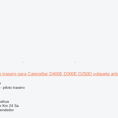
o trasero para Caterpillar D400E,D300E,D250D volquete arti
r
- piloto trasero
uahua
e Km 24 Sa
vendedor