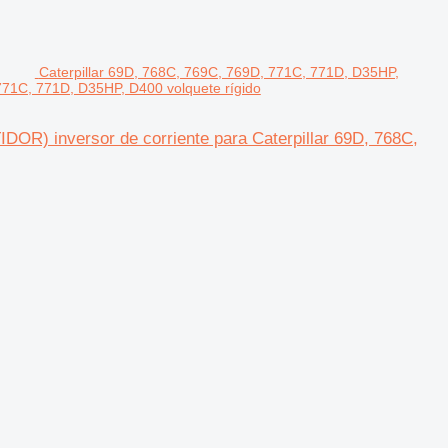
Caterpillar 69D, 768C, 769C, 769D, 771C, 771D, D35HP,
771C, 771D, D35HP, D400 volquete rígido
OR) inversor de corriente para Caterpillar 69D, 768C,