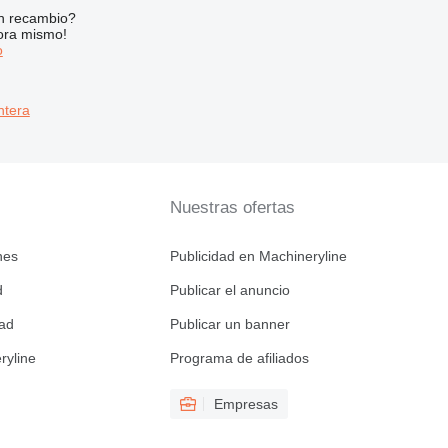
n recambio?
ora mismo!
o
ntera
Nuestras ofertas
nes
Publicidad en Machineryline
d
Publicar el anuncio
dad
Publicar un banner
ryline
Programa de afiliados
Empresas