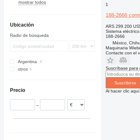
mostrar todos
771
A-series
769C
1
772
DD
769D
771D
188-2666 conmu
773
EC
Ubicación
775
ECR
ARS 299.200
US
Sistema eléctric
777
EW
775D
Radio de búsqueda
188-2666
C-series
G-series
775E
777D
México, Chih
D series
L-series
Maquinaria Wieb
Contacte con el 
PL
D3
Argentina
SD
D4
Suscríbase para 
otros
D5
México
D6
Suscribirse
España
D7
Precio
Al hacer clic aq
D8
D9
–
D10
D11
D250
D300
D350