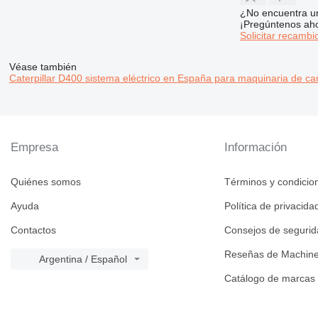
¿No encuentra u
¡Pregúntenos ah
Solicitar recambi
Véase también
Caterpillar D400 sistema eléctrico en España para maquinaria de ca
Empresa
Información
Quiénes somos
Términos y condicio
Ayuda
Política de privacida
Contactos
Consejos de seguri
Reseñas de Machine
Argentina / Español
Catálogo de marcas