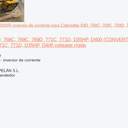
R) inversor de corriente para Caterpillar 69D, 768C, 769C, 769D, 
9D, 768C, 769C, 769D, 771C, 771D, D35HP, D400 (CONVERTID
71C, 771D, D35HP, D400 volquete rígido
r
 - inversor de corriente
ELÁN S.L.
vendedor