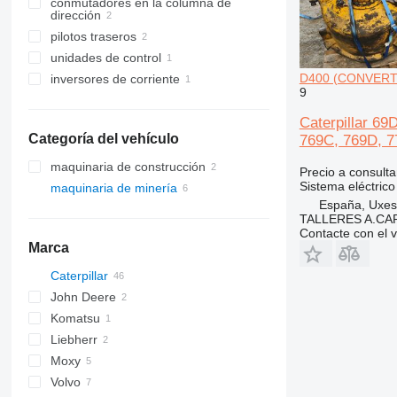
conmutadores en la columna de
dirección
pilotos traseros
unidades de control
D400 (CONVERTIDO
inversores de corriente
9
Caterpillar 6
Categoría del vehículo
769C, 769D, 7
maquinaria de construcción
Precio a consulta
Sistema eléctrico
maquinaria de minería
excavadoras
España, Uxes
maquinaria para movimiento de
maquinaria de cantera
retroexcavadoras
TALLERES A.CAP
tierra
volquetes articulados
Contacte con el 
bulldozers
Marca
volquetes rígidos
Caterpillar
B
John Deere
730
Komatsu
735
410
Liebherr
740
HM
Moxy
745
740B
Volvo
769
MT
TA
745C