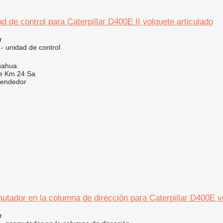
d de control para Caterpillar D400E II volquete articulado
r
 - unidad de control
uahua
e Km 24 Sa
vendedor
tador en la columna de dirección para Caterpillar D400E vo
r