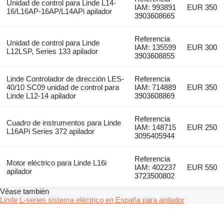
Unidad de control para Linde L14-
IAM: 993891
EUR 350
16/L16AP-16AP/L14APi apilador
3903608665
Referencia
Unidad de control para Linde
IAM: 135599
EUR 300
L12LSP, Series 133 apilador
3903608855
Linde Controlador de dirección LES-
Referencia
40/10 SC09 unidad de control para
IAM: 714889
EUR 350
Linde L12-14 apilador
3903608869
Referencia
Cuadro de instrumentos para Linde
IAM: 148715
EUR 250
L16APi Series 372 apilador
3095405944
Referencia
Motor eléctrico para Linde L16i
IAM: 402237
EUR 550
apilador
3723500802
Véase también
Linde L-series sistema eléctrico en España para apilador