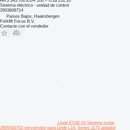
ARS 345.700
EUR 200
≈ US$ 231,10
Sistema eléctrico - unidad de control
3903608714
Países Bajos, Haaksbergen
Forklift Focus B.V.
Contacte con el vendedor
Linde ES30-24 Steering motor
3905400702 servomotor para Linde L14, Series 1173 apilador