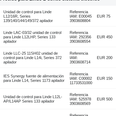
Unidad de control para Linde
Referencia
L12/16R, Series
IAM: E00045
EUR 75
139/140/144/149/372 apilador
3903608804
Linde LAC-03/32 unidad de control
Referencia
para Linde L12LHP, Series 133
IAM: 292356
EUR 450
apilador
3903608554
Linde LLC-25 11SH02 unidad de
Referencia
control para Linde L14i, Series 372
IAM:
EUR 200
apilador
3903608714
Referencia
IES Synergy fuente de alimentación
IAM: C00002
EUR 150
para Linde L14, Series 1173 apilador
11733531000
Referencia
Unidad de control para Linde L12L-
IAM: 525978
EUR 500
AP/L14AP Series 133 apilador
3903608569
Referencia