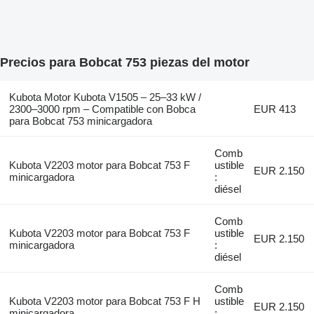
Precios para Bobcat 753 piezas del motor
Kubota Motor Kubota V1505 – 25–33 kW /
2300–3000 rpm – Compatible con Bobca
EUR 413
para Bobcat 753 minicargadora
Comb
Kubota V2203 motor para Bobcat 753 F
ustible
EUR 2.150
minicargadora
:
diésel
Comb
Kubota V2203 motor para Bobcat 753 F
ustible
EUR 2.150
minicargadora
:
diésel
Comb
Kubota V2203 motor para Bobcat 753 F H
ustible
EUR 2.150
minicargadora
: