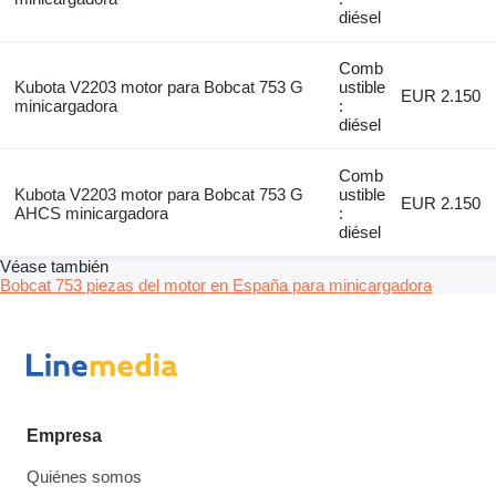
diésel
Comb
Kubota V2203 motor para Bobcat 753 G
ustible
EUR 2.150
minicargadora
:
diésel
Comb
Kubota V2203 motor para Bobcat 753 G
ustible
EUR 2.150
AHCS minicargadora
:
diésel
Véase también
Bobcat 753 piezas del motor en España para minicargadora
Empresa
Quiénes somos