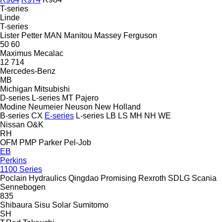
T-series
Linde
T-series
Lister Petter
MAN
Manitou
Massey Ferguson
50
60
Maximus
Mecalac
12
714
Mercedes-Benz
MB
Michigan
Mitsubishi
D-series
L-series
MT
Pajero
Modine
Neumeier
Neuson
New Holland
B-series
CX
E-series
L-series
LB
LS
MH
NH
WE
Nissan
O&K
RH
OFM
PMP
Parker
Pel-Job
EB
Perkins
1100 Series
Poclain Hydraulics
Qingdao Promising
Rexroth
SDLG
Scania
Sennebogen
835
Shibaura
Sisu
Solar
Sumitomo
SH