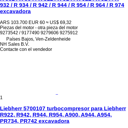
932 / R 934 / R 942 / R 944 / R 954 / R 964 / R 974
excavadora
ARS 103.700
EUR 60
≈ US$ 69,32
Piezas del motor - otra pieza del motor
9273542 / 9177490 9279606 9275912
Países Bajos, Ven-Zeldenheide
NH Sales B.V.
Contacte con el vendedor
1
Liebherr 5700107 turbocompresor para Liebherr
R922, R942, R944, R954, A900, A944, A954,
PR734, PR742 excavadora