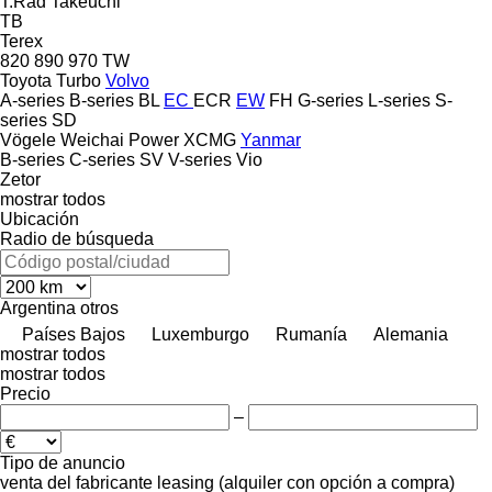
T.Rad
Takeuchi
TB
Terex
820
890
970
TW
Toyota
Turbo
Volvo
A-series
B-series
BL
EC
ECR
EW
FH
G-series
L-series
S-
series
SD
Vögele
Weichai Power
XCMG
Yanmar
B-series
C-series
SV
V-series
Vio
Zetor
mostrar todos
Ubicación
Radio de búsqueda
Argentina
otros
Países Bajos
Luxemburgo
Rumanía
Alemania
mostrar todos
mostrar todos
Precio
–
Tipo de anuncio
venta
del fabricante
leasing (alquiler con opción a compra)