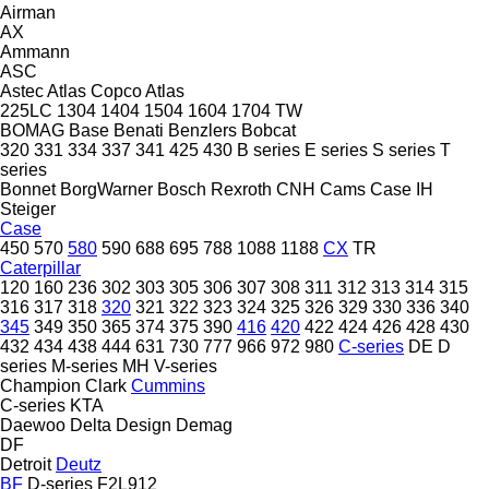
Airman
AX
Ammann
ASC
Astec
Atlas Copco
Atlas
225LC
1304
1404
1504
1604
1704
TW
BOMAG
Base
Benati
Benzlers
Bobcat
320
331
334
337
341
425
430
B series
E series
S series
T
series
Bonnet
BorgWarner
Bosch Rexroth
CNH
Cams
Case IH
Steiger
Case
450
570
580
590
688
695
788
1088
1188
CX
TR
Caterpillar
120
160
236
302
303
305
306
307
308
311
312
313
314
315
316
317
318
320
321
322
323
324
325
326
329
330
336
340
345
349
350
365
374
375
390
416
420
422
424
426
428
430
432
434
438
444
631
730
777
966
972
980
C-series
DE
D
series
M-series
MH
V-series
Champion
Clark
Cummins
C-series
KTA
Daewoo
Delta Design
Demag
DF
Detroit
Deutz
BF
D-series
F2L912