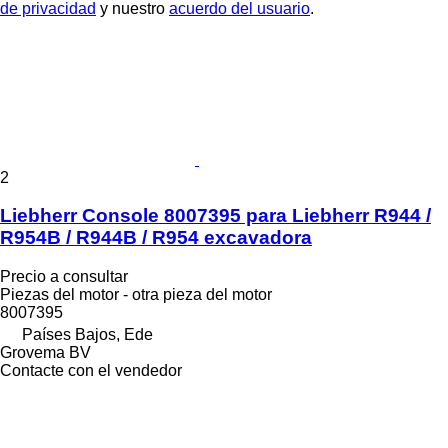
de privacidad
y nuestro
acuerdo del usuario
.
2
Liebherr Console 8007395 para Liebherr R944 /
R954B / R944B / R954 excavadora
Precio a consultar
Piezas del motor - otra pieza del motor
8007395
Países Bajos, Ede
Grovema BV
Contacte con el vendedor