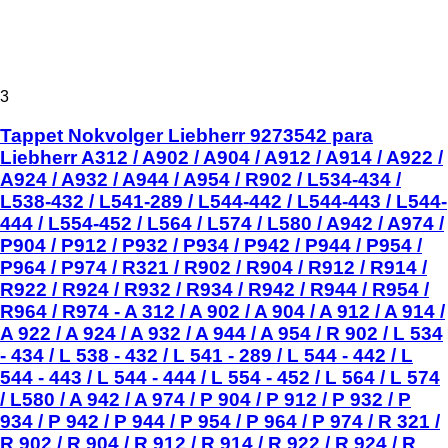
3
Tappet Nokvolger Liebherr 9273542 para
Liebherr A312 / A902 / A904 / A912 / A914 / A922 /
A924 / A932 / A944 / A954 / R902 / L534-434 /
L538-432 / L541-289 / L544-442 / L544-443 / L544-
444 / L554-452 / L564 / L574 / L580 / A942 / A974 /
P904 / P912 / P932 / P934 / P942 / P944 / P954 /
P964 / P974 / R321 / R902 / R904 / R912 / R914 /
R922 / R924 / R932 / R934 / R942 / R944 / R954 /
R964 / R974 - A 312 / A 902 / A 904 / A 912 / A 914 /
A 922 / A 924 / A 932 / A 944 / A 954 / R 902 / L 534
- 434 / L 538 - 432 / L 541 - 289 / L 544 - 442 / L
544 - 443 / L 544 - 444 / L 554 - 452 / L 564 / L 574
/ L580 / A 942 / A 974 / P 904 / P 912 / P 932 / P
934 / P 942 / P 944 / P 954 / P 964 / P 974 / R 321 /
R 902 / R 904 / R 912 / R 914 / R 922 / R 924 / R