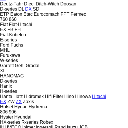
Deutz-Fahr
Dieci
Ditch-Witch
Doosan
D-series
DL
DX
SD
ETP
Eaton
Etec
Eurocomach
FPT
Fermec
760
860
Fiat
Fiat-Hitachi
EX
FB
FH
Fiat-Kobelco
E-series
Ford
Fuchs
MHL
Furukawa
W-series
Garrett
Gehl
Gradall
XL
HANOMAG
D-series
Hanix
H-series
Hanta
Hatz
Hidromek
Hifi Filter
Hino
Hinowa
Hitachi
EX
ZW
ZX
Zaxis
Holset
Hydac
Hydrema
806
906
Hyster
Hyundai
HX-series
R-series
Robex
IHI
IVECO
Ihimer
Ingersoll Rand
Isuzu
JCB