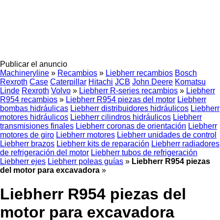
Publicar el anuncio
Machineryline
»
Recambios
»
Liebherr recambios
Bosch
Rexroth
Case
Caterpillar
Hitachi
JCB
John Deere
Komatsu
Linde
Rexroth
Volvo
»
Liebherr R-series recambios
»
Liebherr
R954 recambios
»
Liebherr R954 piezas del motor
Liebherr
bombas hidráulicas
Liebherr distribuidores hidráulicos
Liebherr
motores hidráulicos
Liebherr cilindros hidráulicos
Liebherr
transmisiones finales
Liebherr coronas de orientación
Liebherr
motores de giro
Liebherr motores
Liebherr unidades de control
Liebherr brazos
Liebherr kits de reparación
Liebherr radiadores
de refrigeración del motor
Liebherr tubos de refrigeración
Liebherr ejes
Liebherr poleas guías
»
Liebherr R954 piezas
del motor para excavadora
»
Liebherr R954 piezas del
motor para excavadora