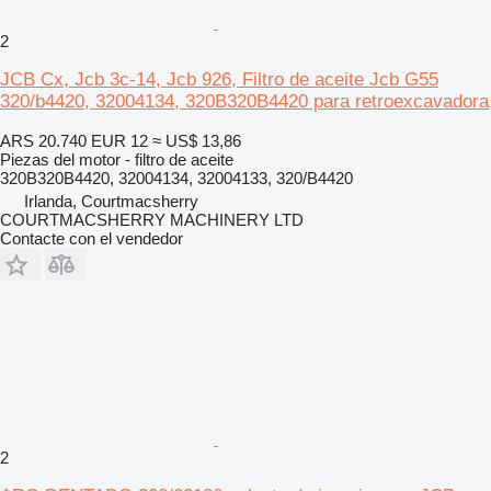
2
JCB Cx, Jcb 3c-14, Jcb 926, Filtro de aceite Jcb G55
320/b4420, 32004134, 320B320B4420 para retroexcavadora
ARS 20.740
EUR 12
≈ US$ 13,86
Piezas del motor - filtro de aceite
320B320B4420, 32004134, 32004133, 320/B4420
Irlanda, Courtmacsherry
COURTMACSHERRY MACHINERY LTD
Contacte con el vendedor
2