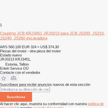
1
Coupling JCB KRJ3451 JRJ0213 para JCB JS200, JS210,
JS240, JS260 excavadora
ARS 560.100
EUR 324
≈ US$ 374,30
Piezas del motor - otra pieza del motor
Estado
nuevo
JRJ0213 KRJ3451,
Estonia, Tallinn
Eriteh Service OÜ
Contacte con el vendedor
Suscríbase para recibir anuncios nuevos de esta sección
Suscribirse
Al hacer clic aquí, muestra su conformidad con nuestra
política de
privacidad
y nuestro
acuerdo del usuario
.