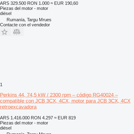
ARS 329.500
RON 1.000
≈ EUR 190,60
Piezas del motor - motor
diésel
Rumanía, Targu Mrues
Contacte con el vendedor
1
Perkins 44, 74,5 kW / 2300 rpm – código RG40024 –
compatible con JCB 3CX, 4CX, motor para JCB 3CX, 4CX
retroexcavadora
ARS 1.416.000
RON 4.297
≈ EUR 819
Piezas del motor - motor
diésel