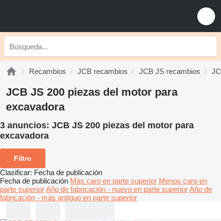
Recambios
JCB recambios
JCB JS recambios
JC
JCB JS 200 piezas del motor para
excavadora
3 anuncios:
JCB JS 200 piezas del motor para
excavadora
Filtro
Clasificar
:
Fecha de publicación
Fecha de publicación
Más caro en parte superior
Menos caro en
parte superior
Año de fabricación - nuevo en parte superior
Año de
fabricación - más antiguo en parte superior