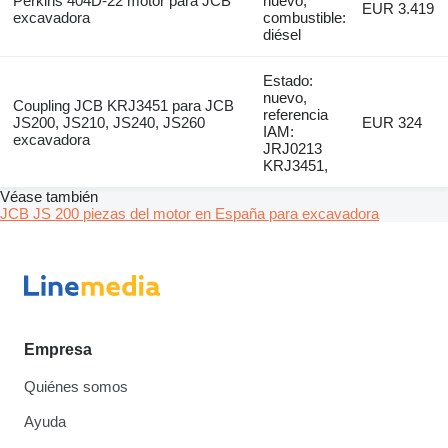
Perkins 404D-22 motor para JCB
nuevo,
EUR 3.419
excavadora
combustible:
diésel
Estado:
nuevo,
Coupling JCB KRJ3451 para JCB
referencia
JS200, JS210, JS240, JS260
EUR 324
IAM:
excavadora
JRJ0213
KRJ3451,
Véase también
JCB JS 200 piezas del motor en España para excavadora
Empresa
Quiénes somos
Ayuda