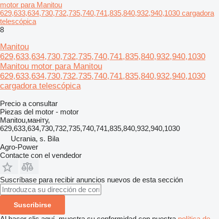
motor para Manitou
629,633,634,730,732,735,740,741,835,840,932,940,1030 cargadora
telescópica
8
Manitou
629,633,634,730,732,735,740,741,835,840,932,940,1030
Manitou motor para Manitou
629,633,634,730,732,735,740,741,835,840,932,940,1030
cargadora telescópica
Precio a consultar
Piezas del motor - motor
Manitou,маніту,
629,633,634,730,732,735,740,741,835,840,932,940,1030
Ucrania, s. Bila
Agro-Power
Contacte con el vendedor
Suscríbase para recibir anuncios nuevos de esta sección
Suscribirse
Al hacer clic aquí, muestra su conformidad con nuestra
política de