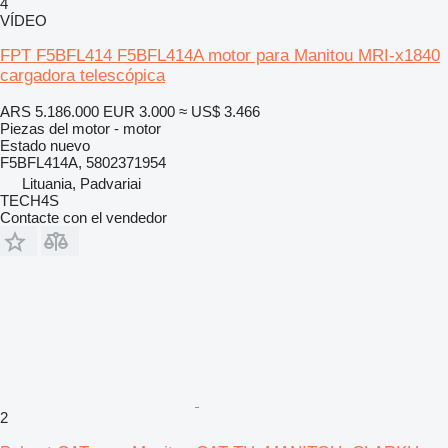
4
VÍDEO
FPT F5BFL414 F5BFL414A motor para Manitou MRI-x1840
cargadora telescópica
ARS 5.186.000
EUR 3.000
≈ US$ 3.466
Piezas del motor - motor
Estado
nuevo
F5BFL414A, 5802371954
Lituania, Padvariai
TECH4S
Contacte con el vendedor
2