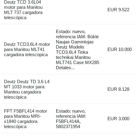
Deutz TCD 3.6L04
motor para Manitou
EUR 9.522
MLT 737 cargadora
telescópica
Estado: nuevo,
referencia IAM: Būklė
Naujas Gamintojas
Deutz TCD3.6L4 motor
Deutz Modelis
para Manitou MLT41
EUR 10.000
TCD3.6L4 Tinka
cargadora telescópica
technikai Manitou
MLT741 Case MX285
Detales...
Deutz Deutz TD 3.6 L4
MT 1033 motor para
EUR 8.128
Manitou cargadora
telescópica
FPT F5BFL414 motor
Estado: nuevo,
para Manitou MRI-
referencia IAM:
EUR 3.000
x1840 cargadora
F5BFL414A,
telescópica
5802371954