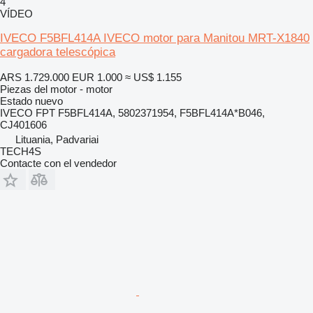
4
VÍDEO
IVECO F5BFL414A IVECO motor para Manitou MRT-X1840
cargadora telescópica
ARS 1.729.000
EUR 1.000
≈ US$ 1.155
Piezas del motor - motor
Estado
nuevo
IVECO FPT F5BFL414A, 5802371954, F5BFL414A*B046,
CJ401606
Lituania, Padvariai
TECH4S
Contacte con el vendedor