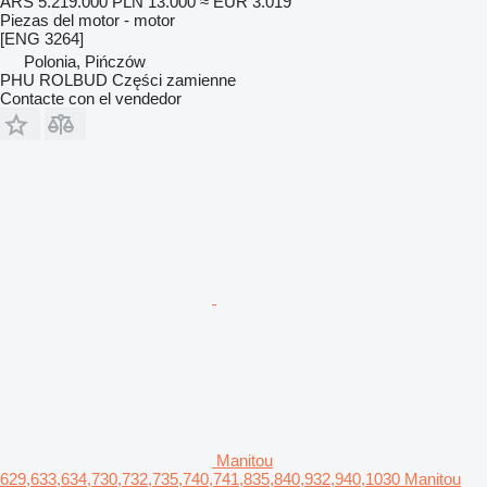
ARS 5.219.000
PLN 13.000
≈ EUR 3.019
Piezas del motor - motor
[ENG 3264]
Polonia, Pińczów
PHU ROLBUD Części zamienne
Contacte con el vendedor
Manitou
629,633,634,730,732,735,740,741,835,840,932,940,1030 Manitou